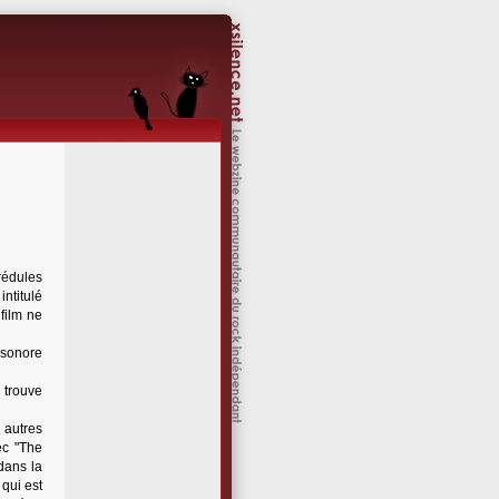
rédules
ntitulé
 film ne
n sonore
 trouve
 autres
ec "The
 dans la
 qui est