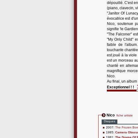
dépouillé. C'est e
(piano, clavecin, vio
"Janitor Of Lunacy
évocatrice est d'u
Nico, soutenue pa
signifie 'le Gardie
"The Falconer" es
"My Only Child" e
faible de l'album
touchante chantée 
est joué à la viol
est un morceau au 
chanté en alleman
magnifique morcea
Nico.
Au final, un album
Exceptionnel ! !
Nico
fiche artiste
Disques
2007:
The Frozen Bord
1985:
Camera Obscu
1981:
The Drama Of E