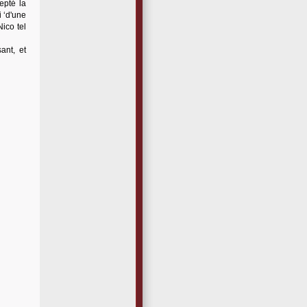
epté la
i ‘d'une
ico tel
ant, et