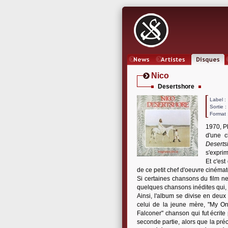
News
Artistes
Oeuvres
Nico
Desertshore
Label
Sortie 
Format 
1970, P
d'une 
Deserts
s'expri
Et c'est
de ce petit chef d'oeuvre cinéma
Si certaines chansons du film ne
quelques chansons inédites qui, j
Ainsi, l'album se divise en deu
celui de la jeune mère, "My Onl
Falconer" chanson qui fut écrite 
seconde partie, alors que la précé