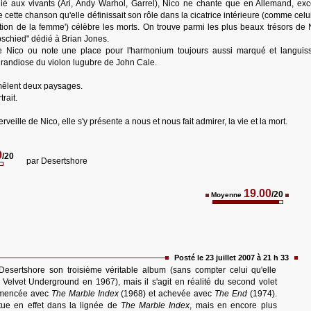
dédié aux vivants (Ari, Andy Warhol, Garrel), Nico ne chante que en Allemand, exc
de cette chanson qu'elle définissait son rôle dans la cicatrice intérieure (comme celu
on de la femme') célèbre les morts. On trouve parmi les plus beaux trésors de N
bschied" dédié à Brian Jones.
Nico ou note une place pour l'harmonium toujours aussi marqué et languiss
grandiose du violon lugubre de John Cale.
mêlent deux paysages.
rait.
veille de Nico, elle s'y présente a nous et nous fait admirer, la vie et la mort.
9
/20
par
Desertshore
19.00
/20
Moyenne
Posté le 23 juillet 2007 à 21 h 33
esertshore son troisième véritable album (sans compter celui qu'elle
 Velvet Underground en 1967), mais il s'agit en réalité du second volet
ommencée avec
The Marble Index
(1968) et achevée avec
The End
(1974).
tue en effet dans la lignée de
The Marble Index
, mais en encore plus