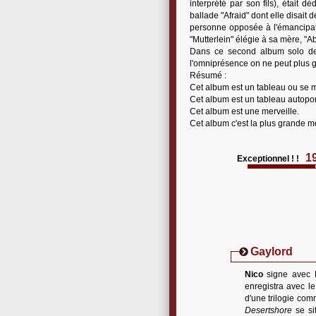
interprété par son fils), était 
ballade "Afraid" dont elle disait 
personne opposée à l'émancipati
"Mutterlein" élégie à sa mère, "A
Dans ce second album solo de 
l'omniprésence on ne peut plus 
Résumé :
Cet album est un tableau ou se 
Cet album est un tableau autoport
Cet album est une merveille.
Cet album c'est la plus grande mer
1
Exceptionnel ! !
Gaylord
Nico
signe avec D
enregistra avec le
d'une trilogie c
Desertshore
se si