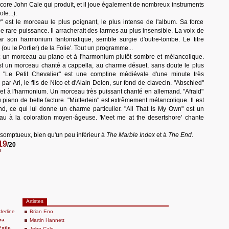
ncore John Cale qui produit, et il joue également de nombreux instruments
le...).
" est le morceau le plus poignant, le plus intense de l'album. Sa force
ne rare puissance. Il arracherait des larmes au plus insensible. La voix de
r son harmonium fantomatique, semble surgie d'outre-tombe. Le titre
n (ou le Portier) de la Folie'. Tout un programme...
t un morceau au piano et à l'harmonium plutôt sombre et mélancolique.
st un morceau chanté a cappella, au charme désuet, sans doute le plus
. "Le Petit Chevalier" est une comptine médiévale d'une minute très
par Ari, le fils de Nico et d'Alain Delon, sur fond de clavecin. "Abschied"
e et à l'harmonium. Un morceau très puissant chanté en allemand. "Afraid"
piano de belle facture. "Mütterlein" est extrêmement mélancolique. Il est
d, ce qui lui donne un charme particulier. "All That Is My Own" est un
u à la coloration moyen-âgeuse. 'Meet me at the desertshore' chante
 somptueux, bien qu'un peu inférieur à
The Marble Index
et à
The End
.
19
/20
Artistes
erline
Brian Eno
ra
Martin Hannett
xile
John Cale