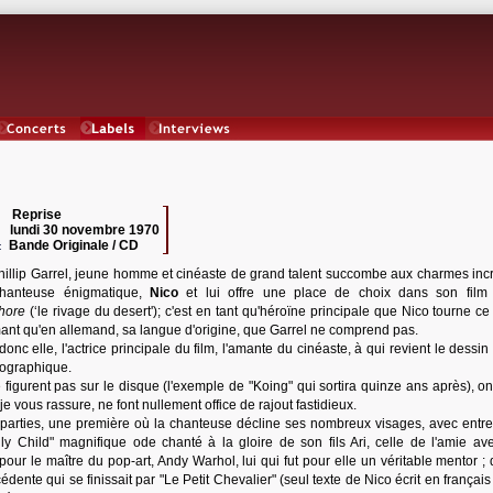
Concerts
Labels
Interviews
Reprise
 :
lundi 30 novembre 1970
:
Bande Originale / CD
:
hillip Garrel, jeune homme et cinéaste de grand talent succombe aux charmes inc
chanteuse énigmatique,
Nico
et lui offre une place de choix dans son film i
hore
(‘le rivage du desert'); c'est en tant qu'héroïne principale que Nico tourne ce
mant qu'en allemand, sa langue d'origine, que Garrel ne comprend pas.
 donc elle, l'actrice principale du film, l'amante du cinéaste, à qui revient le dessi
tographique.
 figurent pas sur le disque (l'exemple de "Koing" qui sortira quinze ans après), on
e vous rassure, ne font nullement office de rajout fastidieux.
x parties, une première où la chanteuse décline ses nombreux visages, avec entre
y Child" magnifique ode chanté à la gloire de son fils Ari, celle de l'amie av
pour le maître du pop-art, Andy Warhol, lui qui fut pour elle un véritable mentor ;
dente qui se finissait par "Le Petit Chevalier" (seul texte de Nico écrit en français