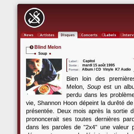
News
Artistes
Oeuvres
Concerts
Labels
Inter
Blind Melon
Soup
Capitol
Label :
mardi 15 août 1995
Sortie :
Album / CD Vinyle K7 Audio
Format :
Bien loin des première
Melon,
Soup
est un alb
perdu dans les problème
vie, Shannon Hoon dépeint la durêté de
présentée. Deux mois après la sortie d
prononcerait ses toutes dernières pa
dans les paroles de "2x4" une valeur p