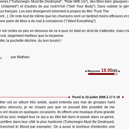
ueries ("Turbonegro Must Be Destroyed", "Ride With Us"), des titres bien glauque
ntaimed") et d'autres de pur rock'n'roll ("Sell Your Body"). Sans oublier le gén
ux français. Les avis divergeront sûrement à propos du titre "Fuck The
vent...). On note tout de même que les chansons sont un tantinet moins efficaces et 
une paire de titres a du mal à convaincre ("I Want Everything").
r
est certes un peu en dessous de ce à quoi on était en droit de s'attendre, mais n'
rock, largement meilleur que la moyenne.
fer, la pochette déchire, du bon boulot !
par
Mathieu
18.00
/20
Moyenne
Posté le 10 juillet 2006 à 17 h 18
ther
est un album très solide, ayant entendu pas mal de groupes hard
plus obscurs), je ne croyais pas que ce pouvait être possible de me
ls ont réussi en quelques occasions. Ils offrent une musique d'une grande
oût du jour, malgré tout ce qui a pu être fait dans le passé dans ce genre.
 préfère dans leur côté le plus hardcore (Turbonegro Must Be Destroyed,
 Drenched In Blood par exemple). On a aussi le bonheur d'entendre une