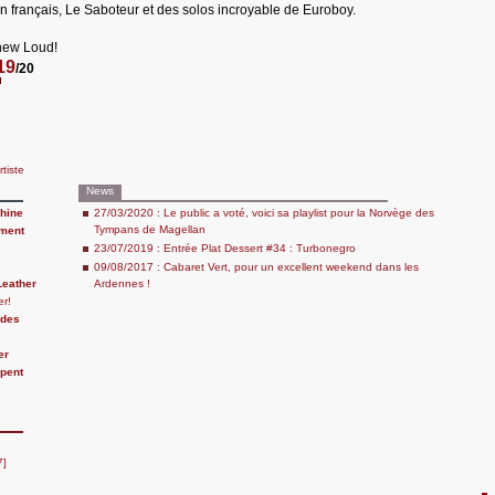
n français, Le Saboteur et des solos incroyable de Euroboy.
new Loud!
19
/20
rtiste
News
hine
27/03/2020 : Le public a voté, voici sa playlist pour la Norvège des
Tympans de Magellan
ment
23/07/2019 : Entrée Plat Dessert #34 : Turbonegro
09/08/2017 : Cabaret Vert, pour un excellent weekend dans les
Leather
Ardennes !
er!
udes
er
pent
7]