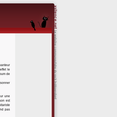
hanteur
ffet le
album de
 sonner
our une
son est
tariste
end pas