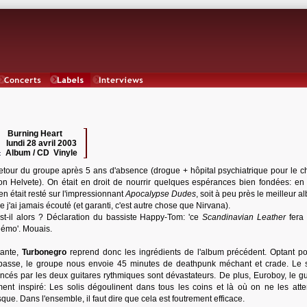
Concerts
Labels
Interviews
Burning Heart
 :
lundi 28 avril 2003
:
Album / CD Vinyle
:
etour du groupe après 5 ans d'absence (drogue + hôpital psychiatrique pour le c
n Helvete). On était en droit de nourrir quelques espérances bien fondées: en e
n était resté sur l'impressionnant
Apocalypse Dudes
, soit à peu près le meilleur 
 j'ai jamais écouté (et garanti, c'est autre chose que Nirvana).
st-il alors ? Déclaration du bassiste Happy-Tom: 'ce
Scandinavian Leather
fera
mo'. Mouais.
tante,
Turbonegro
reprend donc les ingrédients de l'album précédent. Optant p
e basse, le groupe nous envoie 45 minutes de deathpunk méchant et crade. Le 
ancés par les deux guitares rythmiques sont dévastateurs. De plus, Euroboy, le gui
ment inspiré: Les solis dégoulinent dans tous les coins et là où on ne les att
que. Dans l'ensemble, il faut dire que cela est foutrement efficace.