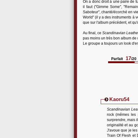
On a donc droit à une paire de t
il faut ("Gimme Some", "Remain U
Saboteur", chanté/écorché en vie
World" (il y a des instruments à 
que sur l'album précédent, et qu'
Au final, ce
Scandinavian Leathe
pas moins un très bon album de 
Le groupe a toujours un look d'en
17
Parfait
/20
Kaoru54
Scandinavian Lea
rock (mêmes les 
surprendre, mais i
originalité et au g
J'avoue que je les
Train Of Flesh et