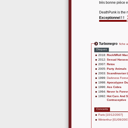
très bonne pièce e
DeathPunk is the 
Exceptionnel ! !
Turbonegro
fiche a
Disques
2018:
RockNRoll Mac
2012:
Sexual Harass
2007:
Retox
2005:
Party Animals
2003:
Scandinavian 
1999:
Darkness Forev
1998:
Apocalypse D
1996:
Ass Cobra
1994:
Never Is Forev
1992:
Hot Cars And S
Contraceptive
Concerts
Paris [10/12/2007]
Winterthur [01/09/200