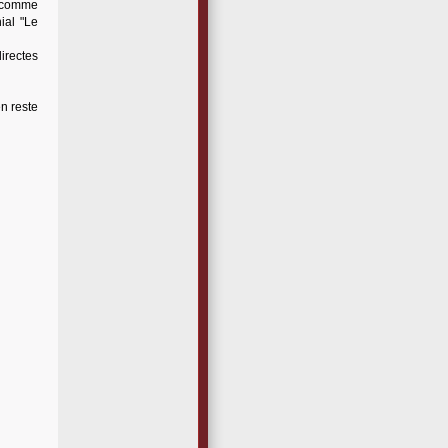
s comme
ial "Le
directes
en reste