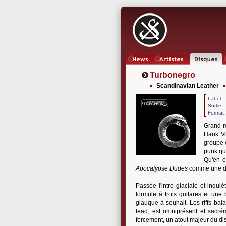
News
Artistes
Oeuvres
Turbonegro
Scandinavian Leather
Label
Sortie 
Format 
Grand r
Hank Vo
groupe e
punk que
Qu'en e
Apocalypse Dudes
comme une dé
Passée l'intro glaciale et inquié
formule à trois guitares et un
glauque à souhait. Les riffs bal
lead, est omniprésent et sacré
forcement, un atout majeur du dis