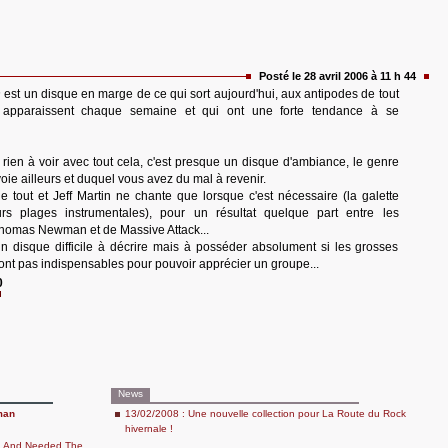
Posté le 28 avril 2006 à 11 h 44
n
est un disque en marge de ce qui sort aujourd'hui, aux antipodes de tout
 apparaissent chaque semaine et qui ont une forte tendance à se
rien à voir avec tout cela, c'est presque un disque d'ambiance, le genre
voie ailleurs et duquel vous avez du mal à revenir.
e tout et Jeff Martin ne chante que lorsque c'est nécessaire (la galette
rs plages instrumentales), pour un résultat quelque part entre les
homas Newman et de Massive Attack...
un disque difficile à décrire mais à posséder absolument si les grosses
ont pas indispensables pour pouvoir apprécier un groupe...
0
News
man
13/02/2008 : Une nouvelle collection pour La Route du Rock
hivernale !
 And Needed The