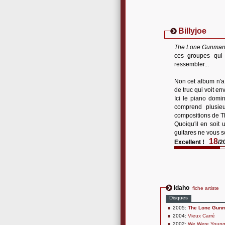
Billyjoe
The Lone Gunma
ces groupes qui
ressembler...
Non cet album n'a 
de truc qui voit en
Ici le piano domin
comprend plusieu
compositions de T
Quoiqu'il en soit 
guitares ne vous s
18
Excellent !
/2
Idaho
fiche artiste
Disques
2005:
The Lone Gun
2004:
Vieux Carré
2002:
We Were Young