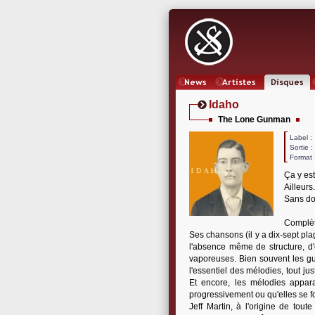
News
Artistes
Oeuvres
Idaho
The Lone Gunman
Label
Sortie 
Format 
Ça y est
Ailleurs.
Sans dou
Complèt
Ses chansons (il y a dix-sept pla
l'absence même de structure, d'
vaporeuses. Bien souvent les gu
l'essentiel des mélodies, tout j
Et encore, les mélodies appara
progressivement ou qu'elles se fo
Jeff Martin, à l'origine de to