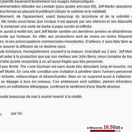
t plaintifs traversent tendrement ces nuages mélancoliques.
xpérimentation débutée sur
Levitate
(paru quatre ans plus tôt), Jeff Martin abandonn
out format au placard et préférant côtoyer le sublime et le méditatif.
tirement, de l'apaisement, usant beaucoup du laconisme et de la sobriété
 été rendu aussi beau que lorsque il est appuyé par ses silences et ses dépouill
'à composer une sorte de barbe à papa sucrée et raffinée.
 on aurait à moitié tort, tant Jeff Martin semble ces dernières années se désintéress
onde qui l'entoure. En effet, ses productions sont de moins en moins fréquent
es, et ses préoccupations commerciales inexistantes. D'ailleurs, il aura fallu faire 
ur assurer la diffusion de ce dixième opus.
e échéance, l'enregistrement, souvent à la maison, s'est étalé sur 2 ans : Jeff Mar
fait aider à la production que par son meilleur ami John Berry, vieux compère de tou
 telle qu'elle ressemble à un art aussi fragile que très personnel.
nt pas fermé.
The Lone Gunman
est sans doute très déroutant, long en bouche, mai
Jeff Martin. En cela elle constitue une invitation à pénétrer dans l'univers personne
orturée, mélancolique et désenchantée. Mais on se surprend aussi à s'attacher 
i se dégage à tous les niveaux. Ces ambiances sont subtiles, pleines d'émotion
vers un esthétisme léthargique, conférant le sentiment d'une liberté absolue.
suite beaucoup de mal à vouloir revenir à la réalité.
par
Vic
16.50
/20
Moyenne