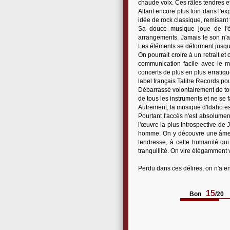
chaude voix. Ces râles tendres e
Allant encore plus loin dans l'e
idée de rock classique, remisant t
Sa douce musique joue de l'é
arrangements. Jamais le son n'a
Les éléments se déforment jusqu
On pourrait croire à un retrait et
communication facile avec le m
concerts de plus en plus erratiqu
label français Talitre Records po
Débarrassé volontairement de tout
de tous les instruments et ne se 
Autrement, la musique d'Idaho est
Pourtant l'accès n'est absolume
l'œuvre la plus introspective de 
homme. On y découvre une âme t
tendresse, à cette humanité qu
tranquillité. On vire élégamment 
Perdu dans ces délires, on n'a en
15
Bon
/20