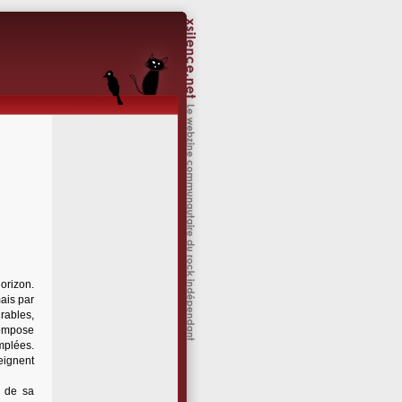
orizon.
mais par
rables,
compose
mplées.
eignent
r de sa