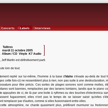
Concerts
Labels
Interviews
Talitres
 :
mardi 11 octobre 2005
:
Album / CD Vinyle K7 Audio
:
, Jeff Martin est définitivement parti.
te loin de tout.
ement replié sur lui-même, l'homme à la base d'
Idaho
s'évade au-delà de tout h
ges cette fois-ci) ne ressemblent plus à rien, non pas suite à une destructuration, 
ossature pour être précis. Ces sortes de plages sonores sont comme molles, éti
itares sont bannies, remplacées par des larsens lointains, tandis que le piano 
uste appuyées de ci, de là par une boite à rythmes ou des touches d'electronica sa
issent fugacement, elles n'ont pas le temps de se laisser saisir qu'elles s'ét
nt remplacer par d'autres, comme si elles fusionnaient entre elles.
ute cette atmosphère, ne chante quasiment plus, préférant murmurer ou fredonne