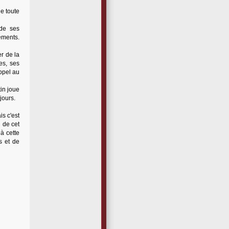
e toute
 de ses
ements.
er de la
es, ses
appel au
tin joue
jours.
s c'est
l de cet
à cette
s et de