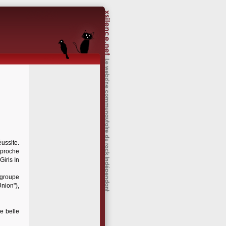
ussite.
 proche
Girls In
e groupe
nion"),
e belle