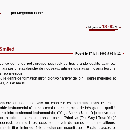
0
par
MégamanJaune
18.00
/20
Moyenne
Smiled
Posté le 27 juin 2006 à 02 h 12
ue ce genre de petit groupe pop-rock de très grande qualité avait été
amais par une avalanche de nouveaux artistes tous aussi moyens les uns
ai repris espoir !
ou le genre de formation qu'on croit voir arriver de loin... genre mélodies et
s, vus et revus...
encore du bon... La voix du chanteur est commune mais tellement
mble instrumental n'est pas révolutionnaire, mais de très grande qualité
Une intro totalement instrumentale, ("Yoga Means Union") je trouve que
pt, histoire de se mettre dans le bain... "Primitive (The Way I Treat You)"
pop-rock, comme il est possible de voir de temps en temps ailleurs,
 petit titre intimiste folk absolument magnifique... Facile d'accès et