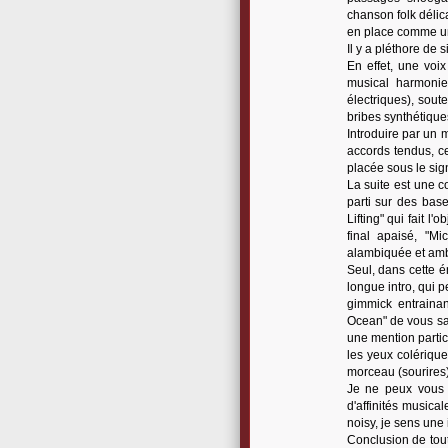
chanson folk délica
en place comme un 
Il y a pléthore de
En effet, une voi
musical harmonie
électriques), sou
bribes synthétiques
Introduire par un 
accords tendus, ce
placée sous le sig
La suite est une co
parti sur des bas
Lifting" qui fait l
final apaisé, "Mi
alambiquée et amb
Seul, dans cette é
longue intro, qui 
gimmick entraina
Ocean" de vous sa
une mention partic
les yeux colériqu
morceau (sourires)
Je ne peux vous d
d'affinités music
noisy, je sens une 
Conclusion de tout