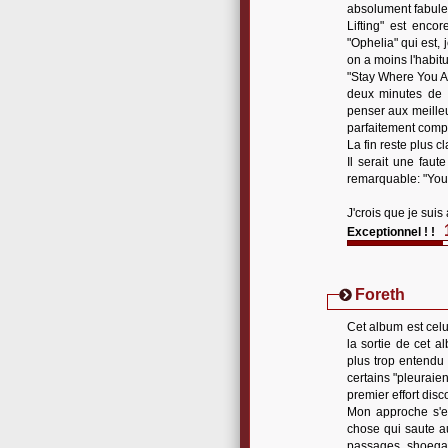
absolument fabuleu
Lifting" est encor
"Ophelia" qui est,
on a moins l'habitu
"Stay Where You Ar
deux minutes de b
penser aux meille
parfaitement compl
La fin reste plus c
Il serait une fau
remarquable: "Youn
J'crois que je suis
Exceptionnel ! !
Foreth
Cet album est celu
la sortie de cet a
plus trop entendu
certains "pleuraie
premier effort disc
Mon approche s'es
chose qui saute au
passages shoegaz