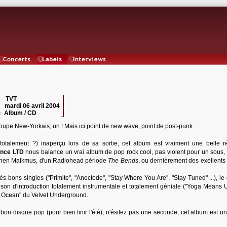
Concerts
Labels
Interviews
TVT
 :
mardi 06 avril 2004
:
Album / CD
:
oupe New-Yorkais, un ! Mais ici point de new wave, point de post-punk.
totalement ?) inaperçu lors de sa sortie, cet album est vraiment une belle ré
nce LTD
nous balance un vrai album de pop rock cool, pas violent pour un sous,
hen Malkmus, d'un Radiohead période
The Bends
, ou dernièrement des exellents 
rès bons singles ("Primite", "Anectode", "Stay Where You Are", "Stay Tuned" ...), l
n d'introduction totalement instrumentale et totalement géniale ("Yoga Means U
he Ocean" du Velvet Underground.
 bon disque pop (pour bien finir l'été), n'ésitez pas une seconde, cet album est un