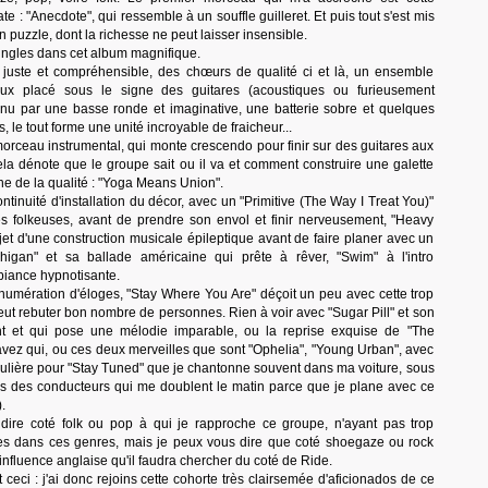
te : "Anecdote", qui ressemble à un souffle guilleret. Et puis tout s'est mis
puzzle, dont la richesse ne peut laisser insensible.
 singles dans cet album magnifique.
x juste et compréhensible, des chœurs de qualité ci et là, un ensemble
ux placé sous le signe des guitares (acoustiques ou furieusement
tenu par une basse ronde et imaginative, une batterie sobre et quelques
, le tout forme une unité incroyable de fraicheur...
morceau instrumental, qui monte crescendo pour finir sur des guitares aux
la dénote que le groupe sait ou il va et comment construire une galette
ne de la qualité : "Yoga Means Union".
ntinuité d'installation du décor, avec un "Primitive (The Way I Treat You)"
es folkeuses, avant de prendre son envol et finir nerveusement, "Heavy
'objet d'une construction musicale épileptique avant de faire planer avec un
chigan" et sa ballade américaine qui prête à rêver, "Swim" à l'intro
iance hypnotisante.
numération d'éloges, "Stay Where You Are" déçoit un peu avec cette trop
peut rebuter bon nombre de personnes. Rien à voir avec "Sugar Pill" et son
nt et qui pose une mélodie imparable, ou la reprise exquise de "The
vez qui, ou ces deux merveilles que sont "Ophelia", "Young Urban", avec
ulière pour "Stay Tuned" que je chantonne souvent dans ma voiture, sous
es des conducteurs qui me doublent le matin parce que je plane avec ce
.
ire coté folk ou pop à qui je rapproche ce groupe, n'ayant pas trop
ales dans ces genres, mais je peux vous dire que coté shoegaze ou rock
influence anglaise qu'il faudra chercher du coté de Ride.
 ceci : j'ai donc rejoins cette cohorte très clairsemée d'aficionados de ce