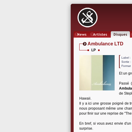
News
Artistes
Oeuvres
Ambulance LTD
LP
Label
Sortie 
Format 
Et un gr
Passé (
Ambula
de Step
Hawaii.
Il y a ici une grosse poigné de t
nous proposant même une chanso
pour finir sur une reprise de "T
En bref, si vous avez envie d'un
surprise.