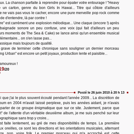
x. La chanson parfaite à reprendre pour épater votre entourage ! "Heavy
e un carton, genre du bon Girls In Hawai... Titre qui côtoie d'ailleurs
 je ne vais pas vous le cacher, encore une pure merveille pop rock comme
de d'entendre, là par contre !
e" est carrément une explosion mélodique... Une claque (encore !) après
aignade sonore un peu confuse, une voix (qui fait d'ailleurs un peu
urs moments de The Sea & Cake) se lance ainsi qu'un ensemble musical
émentaire... on s'en lasse pas...
lassique mais toujours de qualité.
te grave de terminer cette chronique sans souligner un dernier morceau
g Urban" est encore un petit joyaux, production lente et paisible...
 amoureux !
19
/20
Posté le 26 juin 2010 à 20 h 13
i que j'ai le plus souvent écouté pendant l'année 2009... La discrétion de
lbum en 2004 m'avait laissé perplexe, puis les années aidant, je n'avais
 parler de ce groupe énigmatique que sur ce site. Justement, parce que
nt" de l'attente d'un véritable deuxième album, je me suis penché sur leur
ographique sans trop y croire...
t faite lentement, au gré de mes disponibilités de temps. La première
x oreilles, ce sont les directions et les orientations musicales, alternant
e, pop, voire folk. Le premier morceau qui m'a accroché est cette