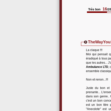
16
Très bon
/2
TheWayYou
La claque !!!
Moi qui pensait q
éradiqué à tous j
que les autres... J'
Ambulance LTD
, 
ensemble classique
Non et renon...!!!
Juste du bon et 
prenante... L'ense
dans son genre.. 
c'est un bon conce
est un bon titre 
"Anecdote" est un