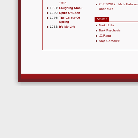
1986
23/07/2017 : Mark Hollis es
1991:
Laughing Stock
Bonheur !
1989:
Spirit Of Eden
1986:
The Colour Of
Artistes
Spring
Mark Hollis
1984:
It's My Life
Bark Psychosis
.O.Rang
Anja Garbarek