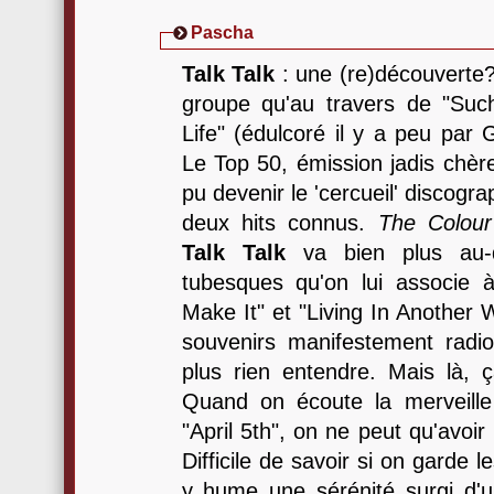
Pascha
Talk Talk
: une (re)découverte? 
groupe qu'au travers de "Suc
Life" (édulcoré il y a peu par 
Le Top 50, émission jadis chère 
pu devenir le 'cercueil' discogr
deux hits connus.
The Colour
Talk Talk
va bien plus au-d
tubesques qu'on lui associe à
Make It" et "Living In Another W
souvenirs manifestement radi
plus rien entendre. Mais là, 
Quand on écoute la merveille
"April 5th", on ne peut qu'avoir
Difficile de savoir si on garde l
y hume une sérénité surgi d'