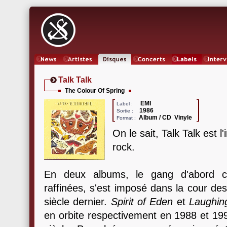
News
Artistes
Oeuvres
Concerts
Labels
Inter
Talk Talk
The Colour Of Spring
EMI
Label :
1986
Sortie :
Album / CD Vinyle
Format :
On le sait, Talk Talk est l'
rock.
En deux albums, le gang d'abord co
raffinées, s'est imposé dans la cour de
siècle dernier.
Spirit of Eden
et
Laughin
en orbite respectivement en 1988 et 1991