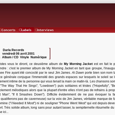
Concerts
Labels
Interviews
Darla Records
 :
vendredi 06 avril 2001
:
Album / CD Vinyle Numérique
:
istes vous le diront, ce deuxième album de
My Morning Jacket
est en fait le p
dre : c'est le premier album de My Morning Jacket en tant que groupe, l'inaugu
ee Fire ayant été concocté par le seul Jim James.
At Dawn
porte bien son nom t
e générale conjugue l'immensité des grands espaces sur lesquels le soleil se 
ement intime de la personne qui vous tenait la main ce matin-là. Les chansons sont
"The Way That He Sings", "Lowdown") puis solitaires et tristes ("Hopefully", "
lement mélodiques alors que la plupart d'entre elles n'ont pas de refrains à pro
st Man", "If It Smashes Down"). Difficile évidemment de ne pas évoquer la 
 qualifierons pas de caverneuse) sur la voix de Jim James, véritable marque de f
domine ("I Needed It Most") ni de souligner "Phone Went West" qui est depuis dev
t. Très solide album, long sans pour autant lasser, la sempiternelle ritournelle du d
 ici...