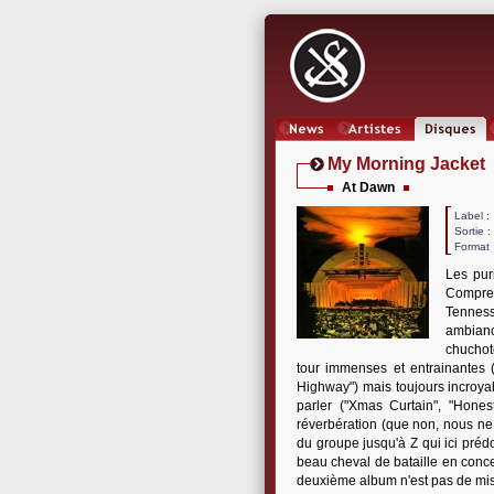
News
Artistes
Oeuvres
My Morning Jacket
At Dawn
Label
Sortie 
Format 
Les pur
Compren
Tenness
ambianc
chuchot
tour immenses et entrainantes (
Highway") mais toujours incroyab
parler ("Xmas Curtain", "Hone
réverbération (que non, nous ne
du groupe jusqu'à Z qui ici pré
beau cheval de bataille en concer
deuxième album n'est pas de mise