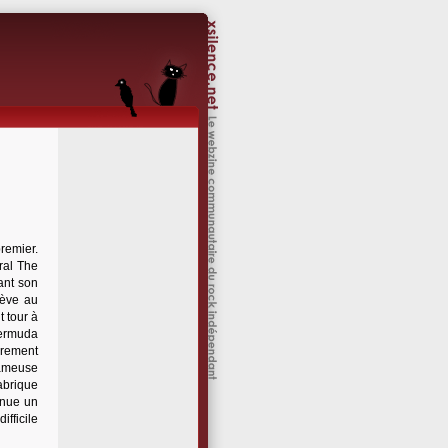
remier.
ral The
ant son
lève au
 tour à
Bermuda
prement
fameuse
abrique
enue un
ifficile