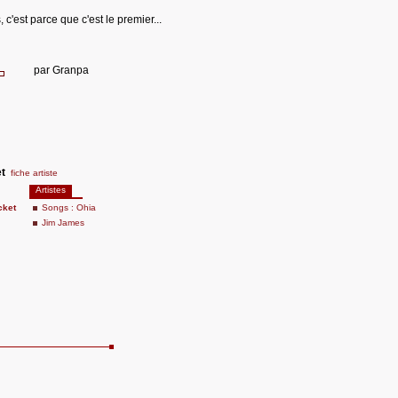
'est parce que c'est le premier...
par
Granpa
t
fiche artiste
Artistes
cket
Songs : Ohia
Jim James