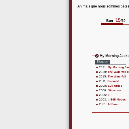
Ah mais que nous sommes bêtes, c
15
Bon
/20
My Morning Jacke
Disques
2021:
My Morning Ja
2020:
The Waterfall II
2015:
The Waterfall
2011:
Circuital
2008:
Evil Urges
2006:
Okonokos
2005:
Z
2003:
It Still Moves
2001:
At Dawn