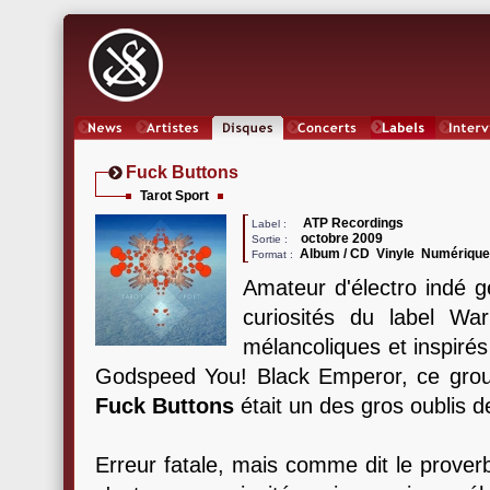
News
Artistes
Oeuvres
Concerts
Labels
Inter
Fuck Buttons
Tarot Sport
ATP Recordings
Label :
octobre 2009
Sortie :
Album / CD Vinyle Numériqu
Format :
Amateur d'électro indé 
curiosités du label Wa
mélancoliques et inspir
Godspeed You! Black Emperor, ce groupe
Fuck Buttons
était un des gros oublis 
Erreur fatale, mais comme dit le prover