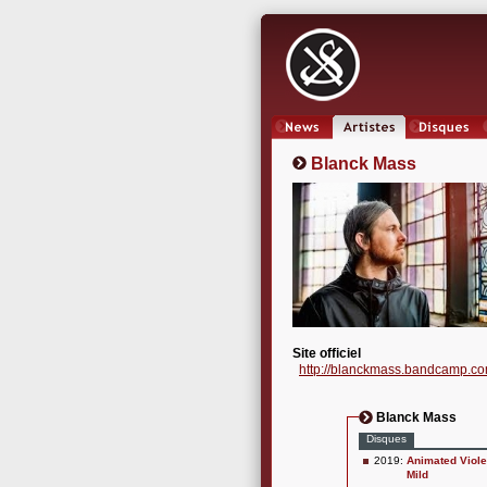
News
Artistes
Oeuvres
Blanck Mass
Site officiel
http://blanckmass.bandcamp.co
Blanck Mass
Disques
2019:
Animated Viol
Mild