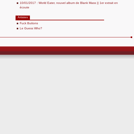
10/01/2017 : World Eater, nouvel album de Blank Mass || 1er extrait en
écoute
Artistes
Fuck Buttons
Le Guess Who?