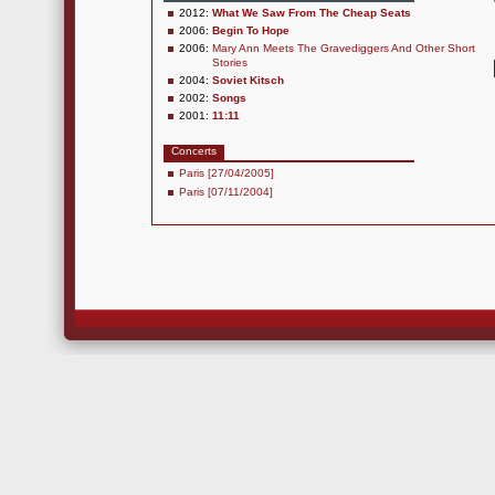
2012:
What We Saw From The Cheap Seats
2006:
Begin To Hope
2006:
Mary Ann Meets The Gravediggers And Other Short
Stories
2004:
Soviet Kitsch
2002:
Songs
2001:
11:11
Concerts
Paris [27/04/2005]
Paris [07/11/2004]