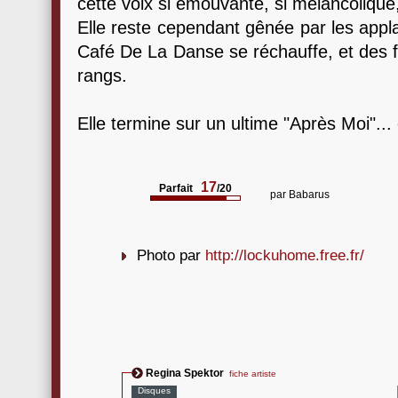
cette voix si émouvante, si mélancolique, s
Elle reste cependant gênée par les appl
Café De La Danse se réchauffe, et des f
rangs.
Elle termine sur un ultime "Après Moi"... 
17
Parfait
/20
par
Babarus
Photo par
http://lockuhome.free.fr/
Regina Spektor
fiche artiste
Disques