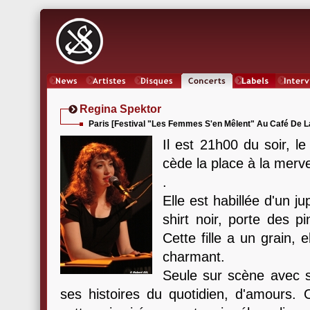
News
Artistes
Oeuvres
Concerts
Labels
Inter
Regina Spektor
Paris [Festival "Les Femmes S'en Mêlent" Au Café De La
Il est 21h00 du soir, l
cède la place à la merv
.
Elle est habillée d'un ju
shirt noir, porte des p
Cette fille a un grain, e
charmant.
Seule sur scène avec s
ses histoires du quotidien, d'amours