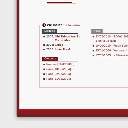
We Insist !
fiche artiste
Disques
News
2007:
Oh! Things Are So
23/05/2018 : BD6né 2018 
Corruptible
& on vous invite !
2004:
Crude
10/09/2015 : Freak Scen
2002:
Inner Pond
25/01/2006 : We Insist !
17/05/2005 : XSilence vo
Concerts
Rennes [11/03/2005]
Paris [18/09/2004]
Paris [02/07/2004]
Paris [31/03/2004]