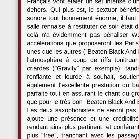
Français vont étaler un set intense d'u
dehors. Qui plus est, le sextuor bénéfic
sonore tout bonnement énorme; il faut b
salle rennaise à restituter ce soir était
celà n'a évidemment pas pénaliser We 
accélérations que proposeront les Parisi
unes que les autres ("Beaten Black And B
l'atmosphère à coup de riffs tonitruan
criardes ("Gravity" par exemple); tan
ronflante et lourde à souhait, souti
également l'excellente prestation du b
parfaite tout en assurant le chant du gr
que pour le très bon "Beaten Black And 
Les deux saxophonistes ne seront pas en
ajoute une présence et une crédibilit
rendant ainsi plus pertinent, et conféra
plus "free", tranchant avec les passag