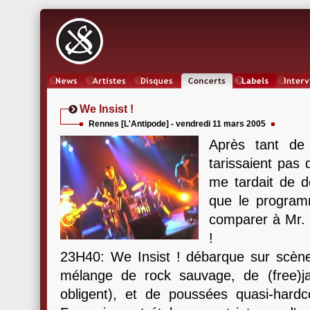
News
Artistes
Oeuvres
Concerts
Labels
Inter
We Insist !
Rennes [L'Antipode] - vendredi 11 mars 2005
Après tant de 
tarissaient pas 
me tardait de d
que le programm
comparer à Mr. 
!
23H40: We Insist ! débarque sur scèn
mélange de rock sauvage, de (free)j
obligent), et de poussées quasi-hard