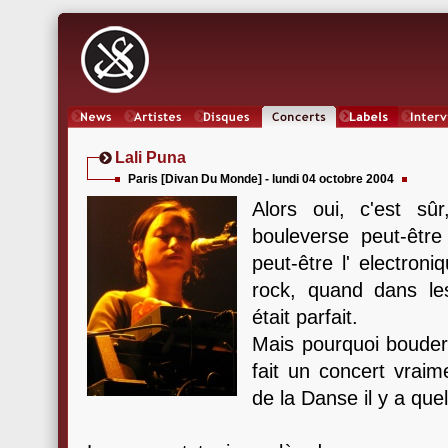
News
Artistes
Oeuvres
Concerts
Labels
Inter
Lali Puna
Paris [Divan Du Monde] - lundi 04 octobre 2004
Alors oui, c'est s
bouleverse peut-êtr
peut-être l' electroni
rock, quand dans les
était parfait.
Mais pourquoi bouder 
fait un concert vraim
de la Danse il y a que