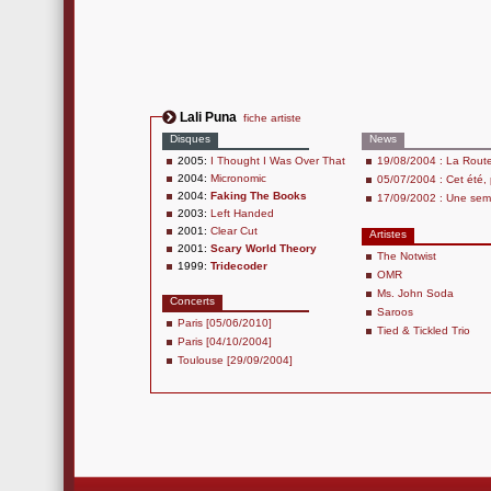
Lali Puna
fiche artiste
Disques
News
2005:
I Thought I Was Over That
19/08/2004 : La Route
2004:
Micronomic
05/07/2004 : Cet été,
2004:
Faking The Books
17/09/2002 : Une sem
2003:
Left Handed
2001:
Clear Cut
Artistes
2001:
Scary World Theory
The Notwist
1999:
Tridecoder
OMR
Ms. John Soda
Concerts
Saroos
Paris [05/06/2010]
Tied & Tickled Trio
Paris [04/10/2004]
Toulouse [29/09/2004]