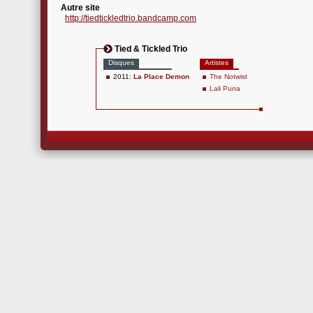
Autre site
http://tiedtickledtrio.bandcamp.com
Tied & Tickled Trio
Disques
Artistes
2011:
La Place Demon
The Notwist
Lali Puna