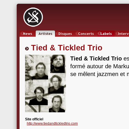
News
Artistes
Oeuvres
Concerts
Labels
Inter
Tied & Tickled Trio
Tied & Tickled Trio
es
formé autour de Marku
se mêlent jazzmen et
Site officiel
http://www.tiedandtickledtrio.com