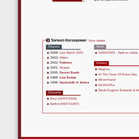
Sixteen Horsepower
fiche artiste
Disques
News
2008:
Live March 2001
10/04/2005 : Split en rafale 
2003:
Olden
2002:
Folklore
Artistes
2001:
Hoarse
Magnus
2000:
Secret South
At The Close Of Every Day
1998:
Low Estate
Wovenhand
1996:
Sackcloth 'n' Ashes
DeVotchKa
David Eugene Edwards & A
Concerts
Dour [16/07/2004]
Belfort [06/07/1997]