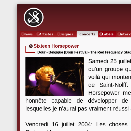
News
Artistes
Oeuvres
Concerts
Labels
Inter
Sixteen Horsepower
Dour - Belgique [Dour Festival - The Red Frequency Stage
Samedi 25 juill
qu'un groupe q
voilà qui montent
de Saint-Nolff
Horsepower me
honnête capable de développer de
lesquelles je n'aurai pas vraiment réussi
Vendredi 16 juillet 2004: Les choses