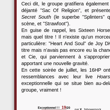
Ceci dit, le groupe gratifiera également
déjanté "Sac Of Religion", et présen
Secret South
(le superbe "Splinters" 
scène, et "Strawfoot").
En guise de rappel, les Sixteen Horsepo
mais quel titre ! Il n'existe qu'un morc
particulière: "Heart And Soul" de Joy Div
titre mais n'avais pas encore eu la cha
et Cie, qui parviennent à s'approprier
apportant une nouvelle gravité.
En cette soirée de juillet, les 16HP on
ressemblances avec leur live
Hoars
exceptionnelle qui se situe bien au-
groupe, vraiment !
19
Exceptionnel ! !
/20
par
X_
Jpbowersock