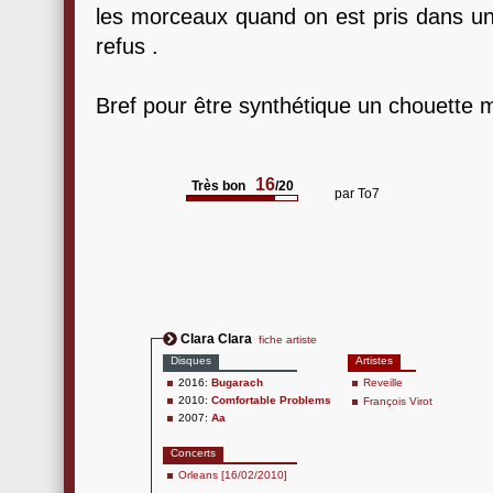
les morceaux quand on est pris dans un 
refus .
Bref pour être synthétique un chouette
16
Très bon
/20
par
To7
Clara Clara
fiche artiste
Disques
Artistes
2016:
Bugarach
Reveille
2010:
Comfortable Problems
François Virot
2007:
Aa
Concerts
Orleans [16/02/2010]