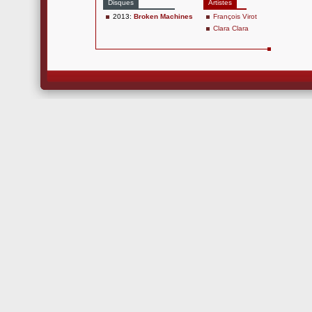
Disques
Artistes
2013:
Broken Machines
François Virot
Clara Clara