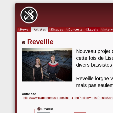
News
Artistes
Oeuvres
Concerts
Labels
Inter
Reveille
Nouveau projet 
cette fois de Li
divers bassistes 
Reveille lorgne 
mais pas seulem
Autre site
http://www.clappingmusic.com/index.php?action=artistDetails&art
Reveille