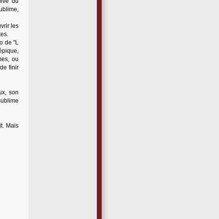
live du
sublime,
vrir les
tes.
o de "L
épique,
mes, ou
e finir
ux, son
sublime
t. Mais