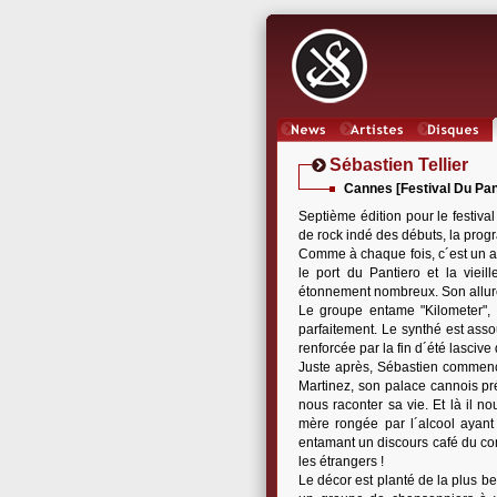
News
Artistes
Oeuvres
Sébastien Tellier
Cannes [Festival Du Pan
Septième édition pour le festival
de rock indé des débuts, la prog
Comme à chaque fois, c´est un ar
le port du Pantiero et la vieil
étonnement nombreux. Son allur
Le groupe entame "Kilometer",
parfaitement. Le synthé est asso
renforcée par la fin d´été lasci
Juste après, Sébastien commence
Martinez, son palace cannois préf
nous raconter sa vie. Et là il n
mère rongée par l´alcool ayant
entamant un discours café du co
les étrangers !
Le décor est planté de la plus b