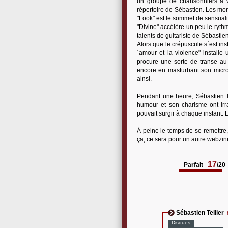
un groupe de chansonniers à vo
répertoire de Sébastien. Les m
"Look" est le sommet de sensuali
"Divine" accélère un peu le ryth
talents de guitariste de Sébastien 
Alors que le crépuscule s´est in
´amour et la violence" install
procure une sorte de transe au
encore en masturbant son micro.
ainsi.
Pendant une heure, Sébastien Te
humour et son charisme ont irr
pouvait surgir à chaque instant. 
À peine le temps de se remettre,
ça, ce sera pour un autre webzine
17
Parfait
/20
Sébastien Tellier
Disques