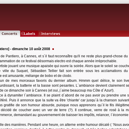
Concerts
Labels
Interviews
tiero] - dimanche 10 août 2008
 de Pantiero, à Cannes, et s´il faut reconnaître qu'il ne reste plus grand-chose du 
rammation de ce festival désormais electro est chaque année irréprochable.
tiste jouant une musique apaisée qui ouvre la soirée. Alors que le soleil se couche
le ville du Suquet, Sébastien Tellier fait son entrée sous les acclamations du 
e est amusante, mélange de bobo et de clodo.
 un de mes morceaux favoris du dernier album. Hmmm quel délice, le son live
urdissant, la batterie et la basse sont pesantes. L´ambiance devient clairement se
ve de ce dimanche soir à Cannes (et oui, j´aime beaucoup ma Côte d´Azur!).
 à dynamiter l´ambiance. Il se plaint d´abord de ne pas avoir pu prendre une s
éré. Puis il annonce que la suite va être 'chiante' car jusqu´à la chanson suivant
ous gratifie de son humour absurde, puisque nous apprenons qu´il le fils illégitim
 décidé de coucher avec un ver de terre (?). Il continue, verre de rosé à la m
mmerce, demandant au gouvernement de baisser les impôts, relancer, l´économie e
elle des manières. Pendant une heure, on alterne entre humour décalé ( ‘Nous avo