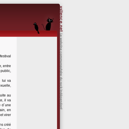
festival
, entre
public,
 lui va
xuelle,
uite au
e, il va
e d´une
ain, en
t virer
ns créé