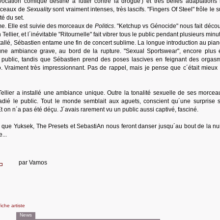
cation comique destiné à lutter contre la drogue') et très belles adaptations 
orceaux de
Sexuality
sont vraiment intenses, très lascifs. "Fingers Of Steel" frôle le 
té du set.
me. Elle est suivie des morceaux de
Politics
. "Ketchup vs Génocide" nous fait décou
Tellier, et l´inévitable "Ritournelle" fait vibrer tous le public pendant plusieurs minu
stallé, Sébastien entame une fin de concert sublime. La longue introduction au pian
e une ambiance grave, au bord de la rupture. "Sexual Sportswear", encore plus 
 public, tandis que Sébastien prend des poses lascives en feignant des orgas
 Vraiment très impressionnant. Pas de rappel, mais je pense que c´était mieux d
llier a installé une ambiance unique. Outre la tonalité sexuelle de ses morcea
adié le public. Tout le monde semblait aux aguets, conscient qu´une surprise 
Et on n´a pas été déçu. J´avais rarement vu un public aussi captivé, fasciné.
 que Yuksek, The Presets et SebastiAn nous feront danser jusqu´au bout de la nui
...
par
Vamos
fiche artiste
News