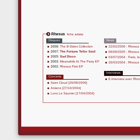
Rhesus
fiche artiste
Disques
News
2008:
The B-Sides Collection
22/02/2006 : Rhesus n'
2007:
The Fortune Teller Said
08/09/2005 : Rhesus
2005:
Sad Disco
03/07/2004 : Paris, la
2003:
Meanwhile At The Party EP
26/03/2004 : Rhesus f
2002:
Rhesus First EP
Interviews
Concerts
E-Interview avec Rhe
Saint Cloud [26/08/2006]
Amiens [27/10/2004]
Lons Le Saunier [17/04/2004]