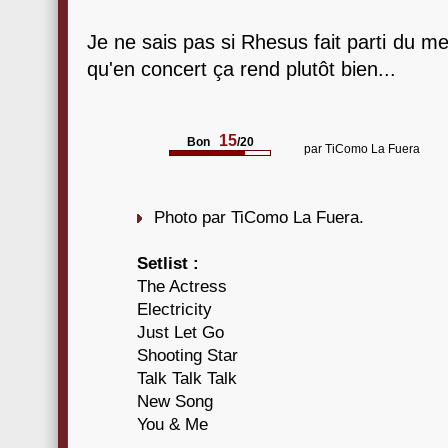
Je ne sais pas si Rhesus fait parti du meil
qu'en concert ça rend plutôt bien...
15
Bon
/20
par
TiComo La Fuera
Photo par TiComo La Fuera.
Setlist :
The Actress
Electricity
Just Let Go
Shooting Star
Talk Talk Talk
New Song
You & Me