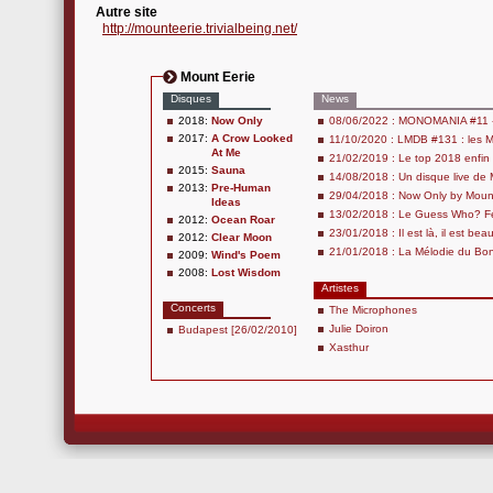
Autre site
http://mounteerie.trivialbeing.net/
Mount Eerie
Disques
News
2018:
Now Only
08/06/2022 : MONOMANIA #11 
2017:
A Crow Looked
11/10/2020 : LMDB #131 : les 
At Me
21/02/2019 : Le top 2018 enfin 
2015:
Sauna
14/08/2018 : Un disque live de M
2013:
Pre-Human
29/04/2018 : Now Only by Mount
Ideas
13/02/2018 : Le Guess Who? Fest
2012:
Ocean Roar
23/01/2018 : Il est là, il est bea
2012:
Clear Moon
21/01/2018 : La Mélodie du Bonh
2009:
Wind's Poem
2008:
Lost Wisdom
Artistes
Concerts
The Microphones
Julie Doiron
Budapest [26/02/2010]
Xasthur