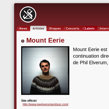
News
Artistes
Oeuvres
Concerts
Labels
Inter
Mount Eerie
Mount Eerie est l
continuation dire
de Phil Elverum
Site officiel
http://www.pwelverumandsun.com/