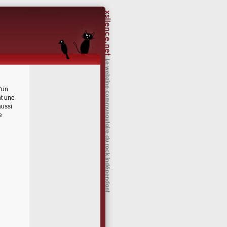
'un
t une
aussi
e