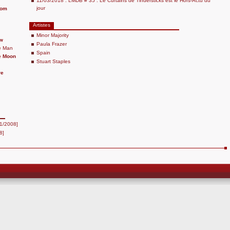
11/03/2018 : LMDB # 35 : Le Curtains de Tindersticks est le Hors-Actu du
jour
oom
Artistes
Minor Majority
aw
Paula Frazer
e Man
Spain
e Moon
Stuart Staples
re
11/2008]
8]