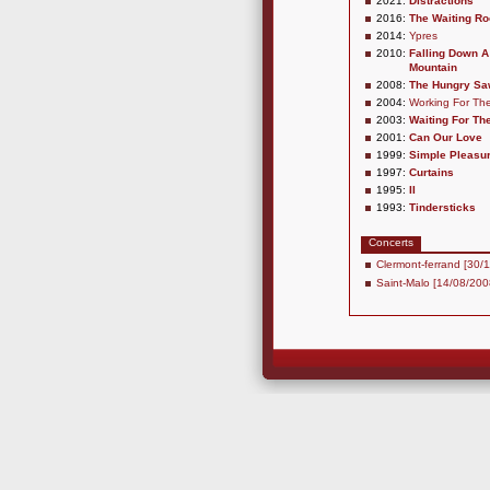
2021:
Distractions
2016:
The Waiting R
2014:
Ypres
2010:
Falling Down A
Mountain
2008:
The Hungry S
2004:
Working For Th
2003:
Waiting For Th
2001:
Can Our Love
1999:
Simple Pleasu
1997:
Curtains
1995:
II
1993:
Tindersticks
Concerts
Clermont-ferrand [30/
Saint-Malo [14/08/200