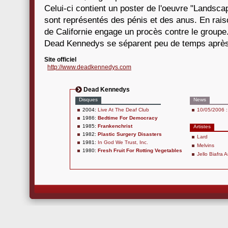
Celui-ci contient un poster de l'oeuvre "Landsca
sont représentés des pénis et des anus. En raison
de Californie engage un procès contre le groupe.
Dead Kennedys se séparent peu de temps après
Site officiel
http://www.deadkennedys.com
Dead Kennedys
Disques
News
2004:
Live At The Deaf Club
10/05/2006 : 
1986:
Bedtime For Democracy
1985:
Frankenchrist
Artistes
1982:
Plastic Surgery Disasters
Lard
1981:
In God We Trust, Inc.
Melvins
1980:
Fresh Fruit For Rotting Vegetables
Jello Biafra