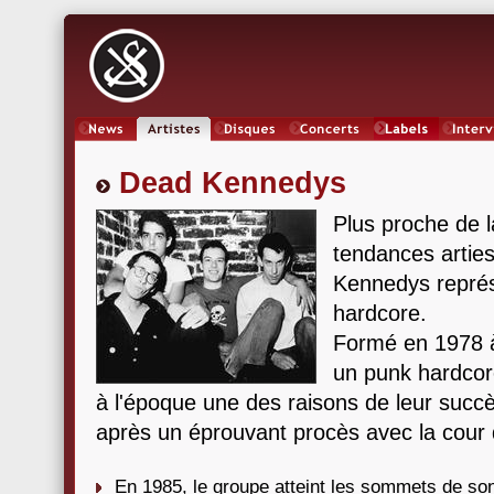
News
Artistes
Oeuvres
Concerts
Labels
Inter
Dead Kennedys
Plus proche de 
tendances artie
Kennedys représ
hardcore.
Formé en 1978 à 
un punk hardcore
à l'époque une des raisons de leur succ
après un éprouvant procès avec la cour d
En 1985, le groupe atteint les sommets de so