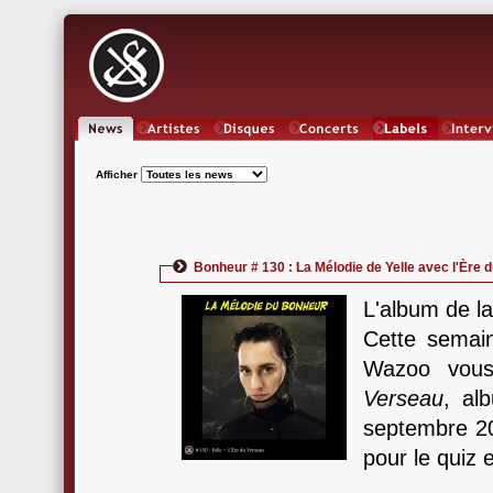
News
Artistes
Oeuvres
Concerts
Labels
Inter
Afficher
Bonheur # 130 : La Mélodie de Yelle avec l'Ère 
L'album de l
Cette semain
Wazoo vou
Verseau
, a
septembre 20
pour le quiz 