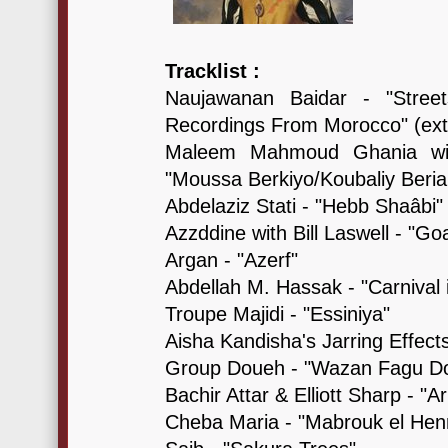
Tracklist :
Naujawanan Baidar - "Street
Recordings From Morocco" (extr
Maleem Mahmoud Ghania wi
"Moussa Berkiyo/Koubaliy Beria
Abdelaziz Stati - "Hebb Shaâbi"
Azzddine with Bill Laswell - "Go
Argan - "Azerf"
Abdellah M. Hassak - "Carnival 
Troupe Majidi - "Essiniya"
Aisha Kandisha's Jarring Effects
Group Doueh - "Wazan Fagu D
Bachir Attar & Elliott Sharp - "A
Cheba Maria - "Mabrouk el Hen