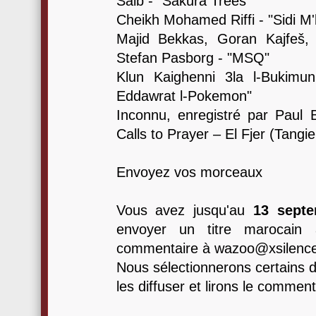
Saib - "Sakura Trees"
Cheikh Mohamed Riffi - "Sidi M'
Majid Bekkas, Goran Kajfeš,
Stefan Pasborg - "MSQ"
Klun Kaighenni 3la l-Bukimu
Eddawrat l-Pokemon"
Inconnu, enregistré par Paul 
Calls to Prayer – El Fjer (Tangie
Envoyez vos morceaux
Vous avez jusqu'au
13 septe
envoyer un titre marocain
commentaire à wazoo@xsilence
Nous sélectionnerons certains 
les diffuser et lirons le comment