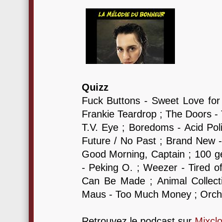
Quizz
Fuck Buttons - Sweet Love for 
Frankie Teardrop ; The Doors -
T.V. Eye ; Boredoms - Acid Pol
Future / No Past ; Brand New -
Good Morning, Captain ; 100 g
- Peking O. ; Weezer - Tired of
Can Be Made ; Animal Collect
Maus - Too Much Money ; Orchid
Retrouvez le podcast sur
Mixcl