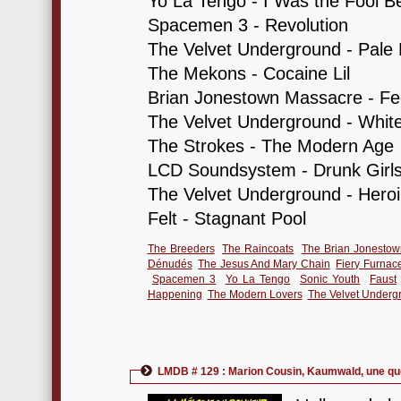
Yo La Tengo - I Was the Fool B
Spacemen 3 - Revolution
The Velvet Underground - Pale
The Mekons - Cocaine Lil
Brian Jonestown Massacre - Fee
The Velvet Underground - White
The Strokes - The Modern Age
LCD Soundsystem - Drunk Girl
The Velvet Underground - Hero
Felt - Stagnant Pool
The Breeders
The Raincoats
The Brian Jonesto
Dénudés
The Jesus And Mary Chain
Fiery Furnac
Spacemen 3
Yo La Tengo
Sonic Youth
Faust
Happening
The Modern Lovers
The Velvet Underg
LMDB # 129 : Marion Cousin, Kaumwald, une que