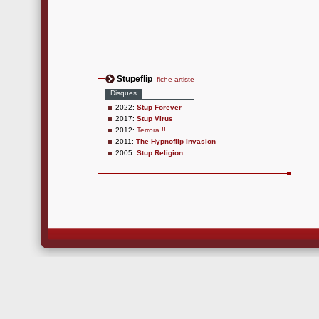
Stupeflip
fiche artiste
Disques
2022:
Stup Forever
2017:
Stup Virus
2012:
Terrora !!
2011:
The Hypnoflip Invasion
2005:
Stup Religion