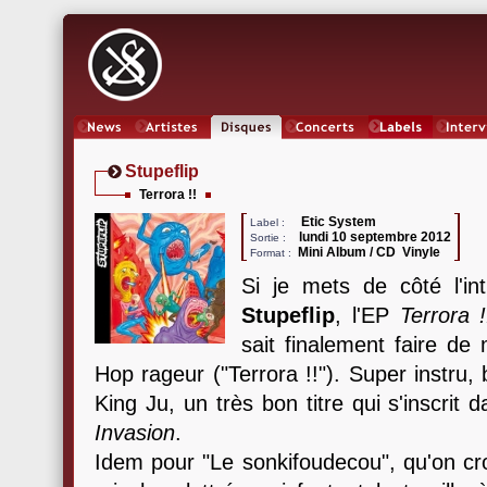
News
Artistes
Oeuvres
Concerts
Labels
Inter
Stupeflip
Terrora !!
Etic System
Label :
lundi 10 septembre 2012
Sortie :
Mini Album / CD Vinyle
Format :
Si je mets de côté l'in
Stupeflip
, l'EP
Terrora !
sait finalement faire de
Hop rageur ("Terrora !!"). Super instru,
King Ju, un très bon titre qui s'inscrit 
Invasion
.
Idem pour "Le sonkifoudecou", qu'on cro