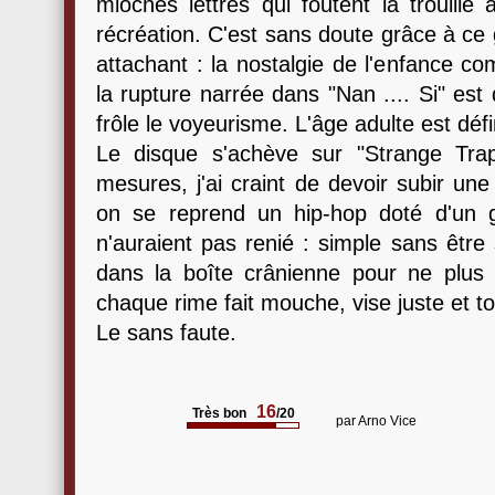
mioches lettrés qui foutent la trouill
récréation. C'est sans doute grâce à ce g
attachant : la nostalgie de l'enfance com
la rupture narrée dans "Nan .... Si" est 
frôle le voyeurisme. L'âge adulte est déf
Le disque s'achève sur "Strange Tra
mesures, j'ai craint de devoir subir une
on se reprend un hip-hop doté d'un 
n'auraient pas renié : simple sans être 
dans la boîte crânienne pour ne plus
chaque rime fait mouche, vise juste et to
Le sans faute.
16
Très bon
/20
par
Arno Vice