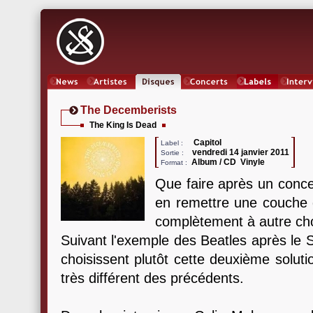
News
Artistes
Oeuvres
Concerts
Labels
Inter
The Decemberists
The King Is Dead
Capitol
Label :
vendredi 14 janvier 2011
Sortie :
Album / CD Vinyle
Format :
Que faire après un conc
en remettre une couche d
complètement à autre ch
Suivant l'exemple des Beatles après le 
choisissent plutôt cette deuxième solut
très différent des précédents.