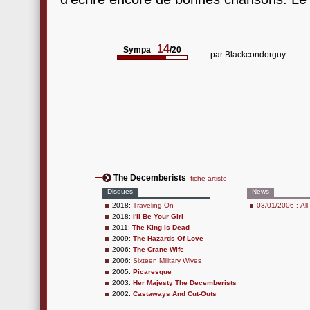
14
Sympa
/20
par
Blackcondorguy
The Decemberists
fiche artiste
Disques
News
2018:
Traveling On
03/01/2006 : All
2018:
I'll Be Your Girl
2011:
The King Is Dead
2009:
The Hazards Of Love
2006:
The Crane Wife
2006:
Sixteen Military Wives
2005:
Picaresque
2003:
Her Majesty The Decemberists
2002:
Castaways And Cut-Outs