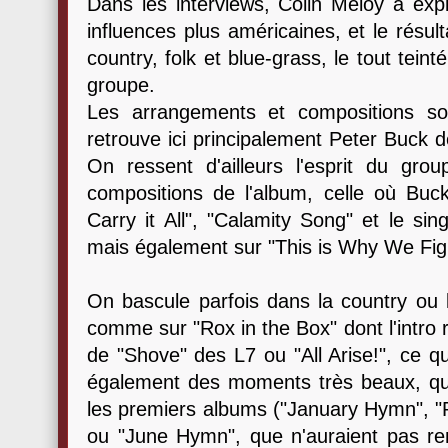
Dans les interviews, Colin Meloy a expli
influences plus américaines, et le résu
country, folk et blue-grass, le tout tei
groupe.
Les arrangements et compositions son
retrouve ici principalement Peter Buck 
On ressent d'ailleurs l'esprit du gr
compositions de l'album, celle où Buck 
Carry it All", "Calamity Song" et le si
mais également sur "This is Why We Fig
On bascule parfois dans la country ou le
comme sur "Rox in the Box" dont l'intro
de "Shove" des L7 ou "All Arise!", ce q
également des moments très beaux, qu'
les premiers albums ("January Hymn", "Ri
ou "June Hymn", que n'auraient pas ren