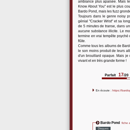
ambiance plus apaisée. Mais le
Know About You" est le plus cour
Bardo Pond, mais les fuzz gronde
Toujours dans le genre noisy p
génial "Cracker Wrist" et sa lon
de 5 minutes de transe, dans un
aucune substance illicite. Le m
termine en vrai tempête psyché o
flûte.
Comme tous les albums de Bardo P
le son moins produit de leurs al
d'un brouillard opaque. Mais je
vivant et en très grande forme !
17
Parfait
/20
En écoute :
https://bar
Bardo Pond
fiche a
Disques