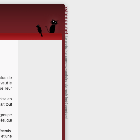
 plus de
 veut le
ue leur
 mise en
it tout
 groupe
és, qui
écents.
 et une