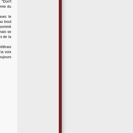
 "Don't
même du
avec le
au bout
onsommé
mais se
s de la
éférais
la voix
oujours