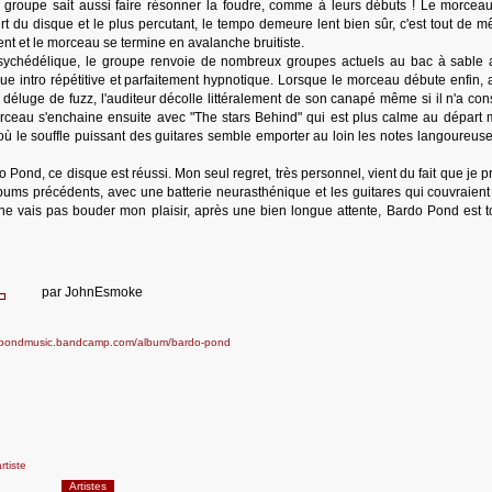
 groupe sait aussi faire résonner la foudre, comme à leurs débuts ! Le morceau
t du disque et le plus percutant, le tempo demeure lent bien sûr, c'est tout de 
nt et le morceau se termine en avalanche bruitiste.
sychédélique, le groupe renvoie de nombreux groupes actuels au bac à sable 
gue intro répétitive et parfaitement hypnotique. Lorsque le morceau débute enfin, 
 déluge de fuzz, l'auditeur décolle littéralement de son canapé même si il n'a c
orceau s'enchaine ensuite avec "The stars Behind" qui est plus calme au départ 
ù le souffle puissant des guitares semble emporter au loin les notes langoureuse
ond, ce disque est réussi. Mon seul regret, très personnel, vient du fait que je pr
bums précédents, avec une batterie neurasthénique et les guitares qui couvraient 
 ne vais pas bouder mon plaisir, après une bien longue attente, Bardo Pond est t
par
JohnEsmoke
dopondmusic.bandcamp.com/album/bardo-pond
rtiste
Artistes