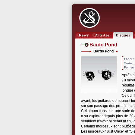
News
Artistes
Oeuvres
Bardo Pond
Bardo Pond
Label
Sortie 
Format 
Après p
70 minut
résulta
longue e
Ce qui f
avant, les guitares demeurent to
sur son passage des premiers albu
Cet album constitue une sorte de
a su explorer depuis plus de 20
semblent n'avoir ni début ni fin
Certains morceaux sont plutôt d
Les morceaux "Just Once" et "Sle