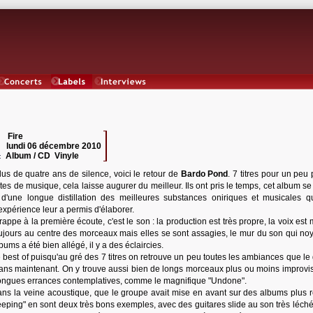
Concerts
Labels
Interviews
Fire
 :
lundi 06 décembre 2010
:
Album / CD Vinyle
:
lus de quatre ans de silence, voici le retour de
Bardo Pond
. 7 titres pour un peu
es de musique, cela laisse augurer du meilleur. Ils ont pris le temps, cet album se
t d'une longue distillation des meilleures substances oniriques et musicales q
xpérience leur a permis d'élaborer.
rappe à la première écoute, c'est le son : la production est très propre, la voix est
ujours au centre des morceaux mais elles se sont assagies, le mur du son qui noya
ms a été bien allégé, il y a des éclaircies.
 best of puisqu'au gré des 7 titres on retrouve un peu toutes les ambiances que le
 ans maintenant. On y trouve aussi bien de longs morceaux plus ou moins improvis
, longues errances contemplatives, comme le magnifique "Undone".
ans la veine acoustique, que le groupe avait mise en avant sur des albums plus r
eping" en sont deux très bons exemples, avec des guitares slide au son très léché