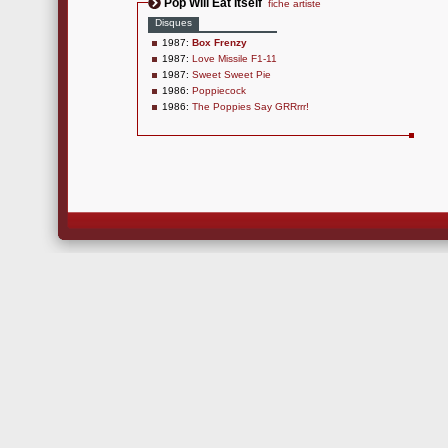
Pop Will Eat Itself
fiche artiste
Disques
1987:
Box Frenzy
1987:
Love Missile F1-11
1987:
Sweet Sweet Pie
1986:
Poppiecock
1986:
The Poppies Say GRRrrr!