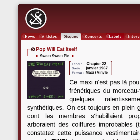
News
Artistes
Oeuvres
Concerts
Labels
Inter
Pop Will Eat Itself
Sweet Sweet Pie
Chapter 22
Label :
janvier 1987
Sortie :
Maxi / Vinyle
Format :
Ce maxi n'est pas là pour 
frénétiques du morceau-
quelques ralentisse
synthétiques. On est toujours en plein
dont les membres s'habillaient pr
arboraient des coiffures improbables 
constatez cette puissance vestimentai