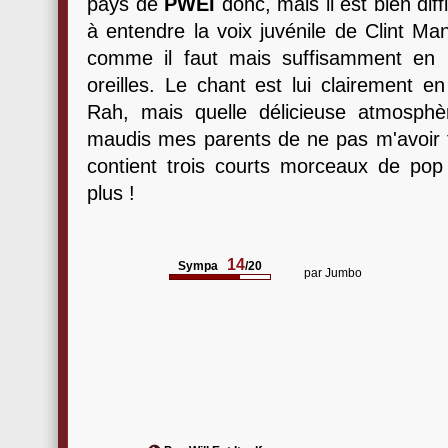
pays de
PWEI
donc, mais il est bien diff
à entendre la voix juvénile de Clint Man
comme il faut mais suffisamment en r
oreilles. Le chant est lui clairement e
Rah, mais quelle délicieuse atmosph
maudis mes parents de ne pas m'avoir f
contient trois courts morceaux de pop 
plus !
14
Sympa
/20
par
Jumbo