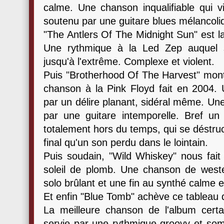
calme. Une chanson inqualifiable qui v
soutenu par une guitare blues mélancoli
"The Antlers Of The Midnight Sun" est la
Une rythmique à la Led Zep auquel s'
jusqu'à l'extrême. Complexe et violent.
Puis "Brotherhood Of The Harvest" mont
chanson à la Pink Floyd fait en 2004. U
par un délire planant, sidéral même. Un
par une guitare intemporelle. Bref un
totalement hors du temps, qui se déstruct
final qu'un son perdu dans le lointain.
Puis soudain, "Wild Whiskey" nous fait
soleil de plomb. Une chanson de west
solo brûlant et une fin au synthé calme e
Et enfin "Blue Tomb" achève ce tableau d
La meilleure chanson de l'album cer
servie par une rythmique groovy et som