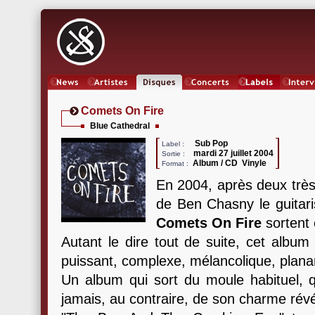
News
Artistes
Oeuvres
Concerts
Labels
Inter
Comets On Fire
Blue Cathedral
Sub Pop
Label :
mardi 27 juillet 2004
Sortie :
Album / CD Vinyle
Format :
En 2004, après deux très
de Ben Chasny le guitar
Comets On Fire
sortent
Autant le dire tout de suite, cet album
puissant, complexe, mélancolique, planan
Un album qui sort du moule habituel, q
jamais, au contraire, de son charme révé