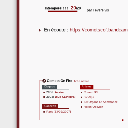
20
Intemporel ! ! !
/20
par
Feverelvis
En écoute :
https://cometscof.bandcam
Comets On Fire
fiche artiste
Disques
Artistes
2006:
Avatar
Current 93
2004:
Blue Cathedral
Sic Alps
Six Organs Of Admittance
Concerts
Heron Oblivion
Paris [23/05/2007]