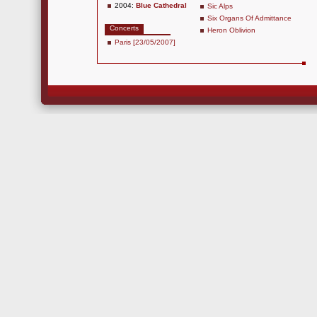
2004:
Blue Cathedral
Sic Alps
Six Organs Of Admittance
Concerts
Heron Oblivion
Paris [23/05/2007]