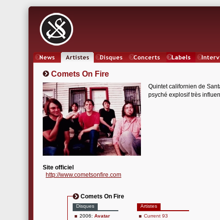
News
Artistes
Oeuvres
Concerts
Labels
Inter
Comets On Fire
Quintet californien de Sa
psyché explosif très influe
Site officiel
http://www.cometsonfire.com
Comets On Fire
Disques
Artistes
2006:
Avatar
Current 93