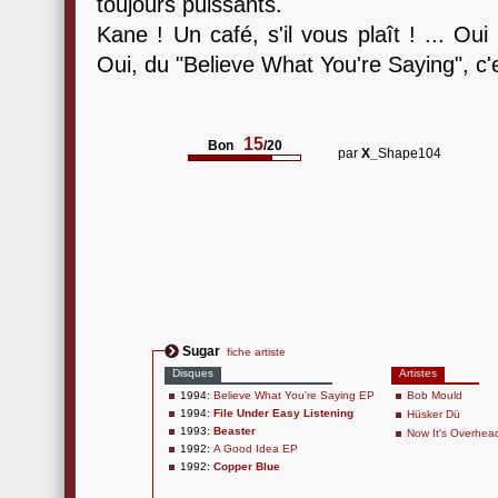
toujours puissants.
Kane ! Un café, s'il vous plaît ! ... Oui
Oui, du "Believe What You're Saying", c'e
15
Bon
/20
par
X_
Shape104
Sugar
fiche artiste
Disques
Artistes
1994:
Believe What You're Saying EP
Bob Mould
1994:
File Under Easy Listening
Hüsker Dü
1993:
Beaster
Now It's Overhea
1992:
A Good Idea EP
1992:
Copper Blue