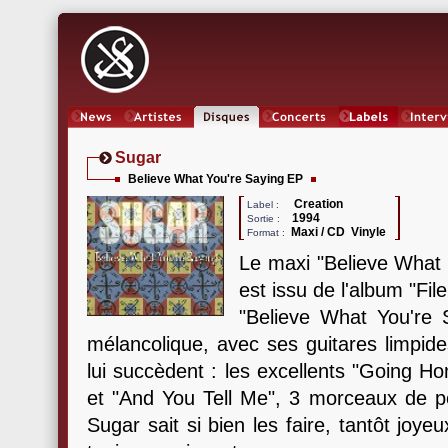
News
Artistes
Oeuvres
Concerts
Labels
Inter
Sugar
Believe What You're Saying EP
Creation
Label :
1994
Sortie :
Maxi / CD Vinyle
Format :
Le maxi "Believe What Y
est issu de l'album "Fi
"Believe What You're 
mélancolique, avec ses guitares limpides
lui succèdent : les excellents "Going H
et "And You Tell Me", 3 morceaux de
Sugar sait si bien les faire, tantôt joyeu