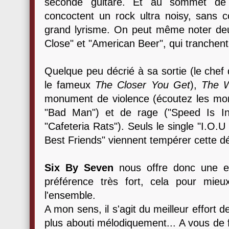
seconde guitare. Et au sommet de 
concoctent un rock ultra noisy, sans c
grand lyrisme. On peut même noter de
Close" et "American Beer", qui tranchent
Quelque peu décrié à sa sortie (le chef d
le fameux
The Closer You Get
),
The W
monument de violence (écoutez les mon
"Bad Man") et de rage ("Speed Is I
"Cafeteria Rats"). Seuls le single "I.O.
Best Friends" viennent tempérer cette dé
Six By Seven
nous offre donc une exp
préférence très fort, cela pour mie
l'ensemble.
A mon sens, il s'agit du meilleur effort d
plus abouti mélodiquement... A vous de f