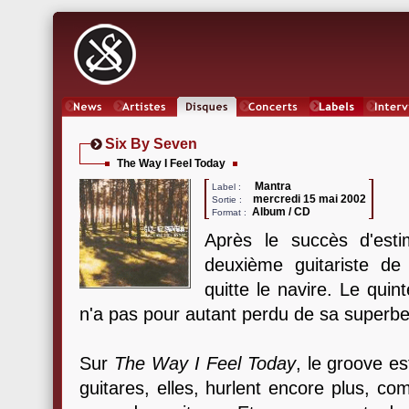
News
Artistes
Oeuvres
Concerts
Labels
Inter
Six By Seven
The Way I Feel Today
Mantra
Label :
mercredi 15 mai 2002
Sortie :
Album / CD
Format :
Après le succès d'es
deuxième guitariste d
quitte le navire. Le qui
n'a pas pour autant perdu de sa superbe
Sur
The Way I Feel Today
, le groove es
guitares, elles, hurlent encore plus, co