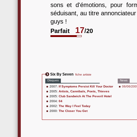
sons et d'émotions, pour fo
séduisant, au titre annonciateu
guys !
17
Parfait
/20
Six By Seven
fiche artiste
Disques
News
2007:
If Symptoms Persist Kill Your Doctor
06/06/2005
2005:
Artists, Cannibals, Poets, Thieves
2005:
Club Sandwich At The Peveril Hotel
2004:
04
2002:
The Way I Feel Today
2000:
The Closer You Get