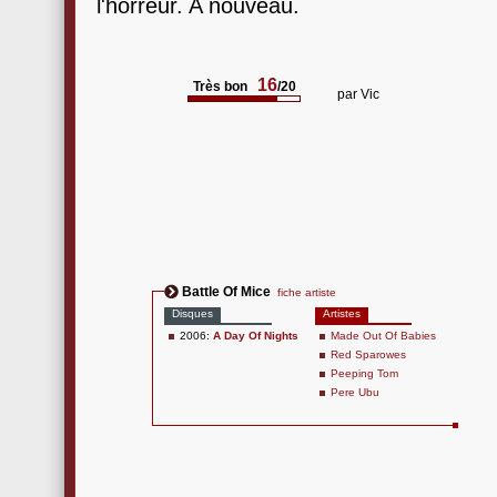
l'horreur. A nouveau.
16
Très bon
/20
par
Vic
Battle Of Mice
fiche artiste
Disques
Artistes
2006:
A Day Of Nights
Made Out Of Babies
Red Sparowes
Peeping Tom
Pere Ubu