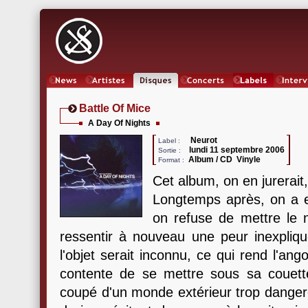
News
Artistes
Oeuvres
Concerts
Labels
Inter
Battle Of Mice
A Day Of Nights
Neurot
Label :
lundi 11 septembre 2006
Sortie :
Album / CD Vinyle
Format :
Cet album, on en jurerait,
Longtemps après, on a en
on refuse de mettre le 
ressentir à nouveau une peur inexpliq
l'objet serait inconnu, ce qui rend l'ango
contente de se mettre sous sa couette
coupé d'un monde extérieur trop dangere