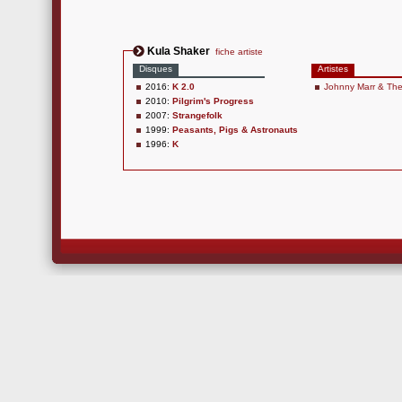
Kula Shaker
fiche artiste
Disques
Artistes
2016:
K 2.0
Johnny Marr & The
2010:
Pilgrim's Progress
2007:
Strangefolk
1999:
Peasants, Pigs & Astronauts
1996:
K