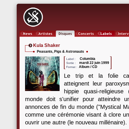
News
Artistes
Oeuvres
Concerts
Labels
Inter
Kula Shaker
Peasants, Pigs & Astronauts
Columbia
Label :
mardi 22 juin 1999
Sortie :
Album / CD
Format :
Le trip et la folie c
atteignent leur paroxys
hippie quasi-religieus
monde doit s'unifier pour atteindre 
annonces de fin du monde ("Mystical Ma
comme une cérémonie visant à clore un
ouvrir une autre (le nouveau millénaire).