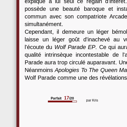
explique à lui seul ce regain d'intérê
possède une beauté baroque et inst
commun avec son compatriote Arcade 
simultanément.
Cependant, il demeure un léger bémo
laisse un léger goût d'inachevé au v
l'écoute du
Wolf Parade EP
. Ce qui aur
qualité intrinsèque incontestable de
Parade aura trop circulé auparavant. Une
Néanmoins
Apologies To The Queen Ma
Wolf Parade comme une des révélations 
17
Parfait
/20
par
Kris