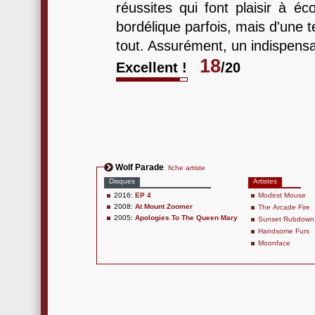
réussites qui font plaisir à é
bordélique parfois, mais d'une 
tout. Assurément, un indispensa
18
Excellent !
/20
Wolf Parade
fiche artiste
Disques
Artistes
2016:
EP 4
Modest Mouse
2008:
At Mount Zoomer
The Arcade Fire
2005:
Apologies To The Queen Mary
Sunset Rubdown
Handsome Furs
Moonface