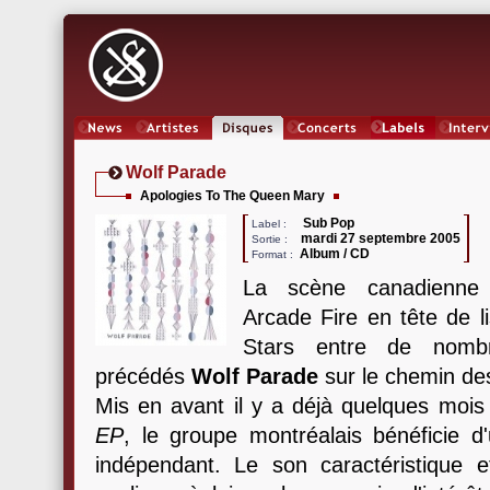
News
Artistes
Oeuvres
Concerts
Labels
Inter
Wolf Parade
Apologies To The Queen Mary
Sub Pop
Label :
mardi 27 septembre 2005
Sortie :
Album / CD
Format :
La scène canadienne 
Arcade Fire en tête de l
Stars entre de nombr
précédés
Wolf Parade
sur le chemin de
Mis en avant il y a déjà quelques mois 
EP
, le groupe montréalais bénéficie 
indépendant. Le son caractéristique