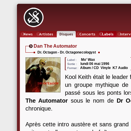
News
Artistes
Oeuvres
Concerts
Labels
Inter
Dan The Automator
Dr. Octagon - Dr. Octagonecologyst
Mo' Wax
Label :
lundi 06 mai 1996
Sortie :
Album / CD Vinyle K7 Audio
Format :
Kool Keith était le leade
un groupe mythique de r
passé sous les ponts lor
The Automator
sous le nom de
Dr O
chronique.
Après cette intro austère et sans grand i