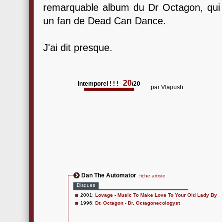
remarquable album du Dr Octagon, qui f
un fan de Dead Can Dance.
J'ai dit presque.
20
Intemporel ! ! !
/20
par
Vlapush
Dan The Automator
fiche artiste
Disques
2001:
Lovage - Music To Make Love To Your Old Lady By
1996:
Dr. Octagon - Dr. Octagonecologyst