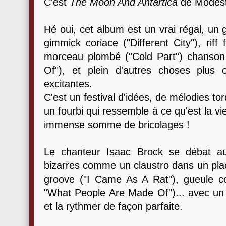
C'est
The Moon And Antartica
de Modest
Hé oui, cet album est un vrai régal, un 
gimmick coriace ("Different City"), riff 
morceau plombé ("Cold Part") chanso
Of"), et plein d'autres choses plus 
excitantes.
C'est un festival d'idées, de mélodies to
un fourbi qui ressemble à ce qu'est la v
immense somme de bricolages !
Le chanteur Isaac Brock se débat au
bizarres comme un claustro dans un placa
groove ("I Came As A Rat"), gueule c
"What People Are Made Of")... avec un d
et la rythmer de façon parfaite.