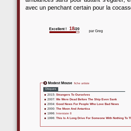
avec un penchant certain pour la cocasser
18
Excellent !
/20
par
Greg
Modest Mouse
fiche artiste
Disques
2015:
Strangers To Ourselves
2007:
We Were Dead Before The Ship Even Sank
2004:
Good News For People Who Love Bad News
2000:
The Moon And Antartica
1996:
Interstate 8
1996:
This Is A Long Drive For Someone With Nothing To T