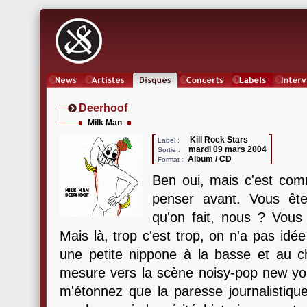
News
Artistes
Oeuvres
Concerts
Labels
Inter
Deerhoof
Milk Man
Kill Rock Stars
Label :
mardi 09 mars 2004
Sortie :
Album / CD
Format :
Ben oui, mais c'est comm
penser avant. Vous ête
qu'on fait, nous ? Vou
Mais là, trop c'est trop, on n'a pas idé
une petite nippone à la basse et au ch
mesure vers la scène noisy-pop new y
m'étonnez que la paresse journalistiqu