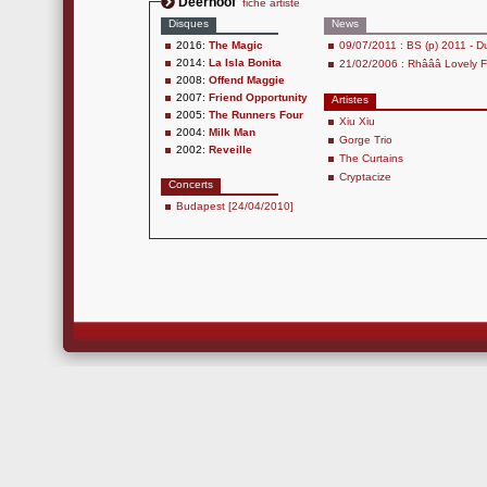
Deerhoof
fiche artiste
Disques
News
2016:
The Magic
09/07/2011 : BS (p) 2011 - Du
2014:
La Isla Bonita
21/02/2006 : Rhâââ Lovely F
2008:
Offend Maggie
2007:
Friend Opportunity
Artistes
2005:
The Runners Four
Xiu Xiu
2004:
Milk Man
Gorge Trio
2002:
Reveille
The Curtains
Cryptacize
Concerts
Budapest [24/04/2010]