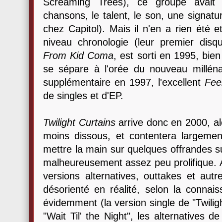
Screaming Trees), ce groupe avait p
chansons, le talent, le son, une signat
chez Capitol). Mais il n'en a rien été
niveau chronologie (leur premier disq
From Kid Coma
, est sorti en 1995, bien
se sépare à l'orée du nouveau milléna
supplémentaire en 1997, l'excellent
Fee
de singles et d'EP.
Twilight Curtains
arrive donc en 2000, al
moins dissous, et contentera largemen
mettre la main sur quelques offrandes su
malheureusement assez peu prolifique. A
versions alternatives, outtakes et aut
désorienté en réalité, selon la connai
évidemment (la version single de "Twilig
"Wait Til' the Night", les alternatives 