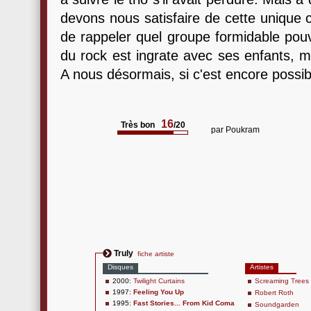
devons nous satisfaire de cette unique c
de rappeler quel groupe formidable pouva
du rock est ingrate avec ses enfants, m
A nous désormais, si c'est encore possibl
16
Très bon
/20
par
Poukram
Truly
fiche artiste
Disques
Artistes
2000:
Twilight Curtains
Screaming Trees
1997:
Feeling You Up
Robert Roth
1995:
Fast Stories... From Kid Coma
Soundgarden