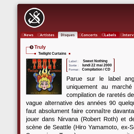
News
Artistes
Oeuvres
Concerts
Labels
Inter
Truly
Twilight Curtains
Sweet Nothing
Label :
lundi 22 mai 2000
Sortie :
Compilation / CD
Format :
Parue sur le label ang
uniquement au marché
compilation de raretés d
vague alternative des années 90 quelque
faut absolument faire connaître davanta
jouer dans Nirvana (Robert Roth) et de
scène de Seattle (Hiro Yamamoto, ex-So