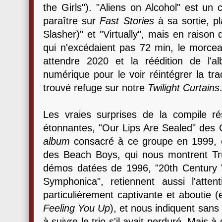
the Girls"). "Aliens on Alcohol" est un c
paraître sur
Fast Stories
à sa sortie, pl
Slasher)" et "Virtually", mais en raiso
qui n'excédaient pas 72 min, le morceau
attendre 2020 et la réédition de l'
numérique pour le voir réintégrer la tra
trouvé refuge sur notre
Twilight Curtains
Les vraies surprises de la compile ré
étonnantes, "Our Lips Are Sealed" des
album
consacré à ce groupe en 1999, et 
des Beach Boys, qui nous montrent Tru
démos datées de 1996, "20th Century Vo
Symphonica", retiennent aussi l'atte
particulièrement captivante et aboutie (e
Feeling You Up
), et nous indiquent sans
à suivre le trio s'il avait perduré. Mais 