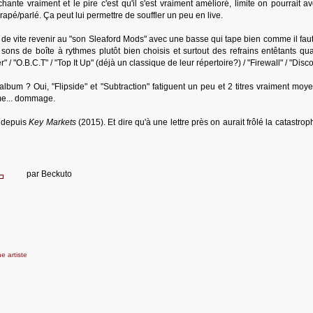
ante vraiment et le pire c'est qu'il s'est vraiment amélioré, limite on pourrait a
apé/parlé. Ça peut lui permettre de souffler un peu en live.
de vite revenir au "son Sleaford Mods" avec une basse qui tape bien comme il faut 
sons de boîte à rythmes plutôt bien choisis et surtout des refrains entêtants qu
" / "O.B.C.T" / "Top It Up" (déjà un classique de leur répertoire?) / "Firewall" / "Disc
album ? Oui, "Flipside" et "Subtraction" fatiguent un peu et 2 titres vraiment moy
hme... dommage.
s depuis
Key Markets
(2015). Et dire qu'à une lettre près on aurait frôlé la catastro
par
Beckuto
he artiste