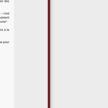
voir des
– c'est
asiment
ourse".
ens à la
phe pour