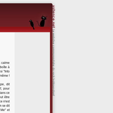
s calme
boîte à
i "Into
 même !
pe, dit
f, pour
 dans ce
ut être
e n'est
 se dit
 Me" et