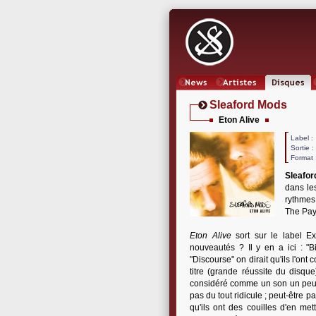
News
Artistes
Oeuvres
Sleaford Mods
Eton Alive
Label
Sortie 
Format 
Sleafo
dans les
rythmes
The Pay
Eton Alive
sort sur le label Ex
nouveautés ? Il y en a ici : "B
"Discourse" on dirait qu'ils l'on
titre (grande réussite du disque
considéré comme un son un peu "
pas du tout ridicule ; peut-être 
qu'ils ont des couilles d'en m