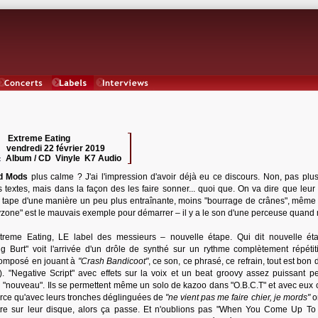
Concerts
Labels
Interviews
Extreme Eating
 :
vendredi 22 février 2019
:
Album / CD Vinyle K7 Audio
:
rd Mods
plus calme ? J'ai l'impression d'avoir déjà eu ce discours. Non, pas plu
 textes, mais dans la façon des les faire sonner... quoi que. On va dire que leur 
 tape d'une manière un peu plus entraînante, moins "bourrage de crânes", même s
zone" est le mauvais exemple pour démarrer – il y a le son d'une perceuse quand
treme Eating, LE label des messieurs – nouvelle étape. Qui dit nouvelle éta
ig Burt" voit l'arrivée d'un drôle de synthé sur un rythme complètement répétiti
t composé en jouant à
"Crash Bandicoot"
, ce son, ce phrasé, ce refrain, tout est bon
). "Negative Script" avec effets sur la voix et un beat groovy assez puissant pe
nouveau". Ils se permettent même un solo de kazoo dans "O.B.C.T" et avec eux c
parce qu'avec leurs tronches déglinguées de
"ne vient pas me faire chier, je mords"
on
ettre sur leur disque, alors ça passe. Et n'oublions pas "When You Come Up To