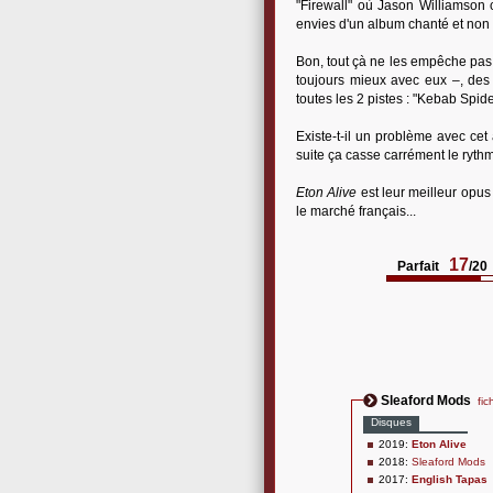
"Firewall" où Jason Williamson ch
envies d'un album chanté et non r
Bon, tout çà ne les empêche pas 
toujours mieux avec eux –, des 
toutes les 2 pistes : "Kebab Spider
Existe-t-il un problème avec cet 
suite ça casse carrément le ryt
Eton Alive
est leur meilleur opu
le marché français...
17
Parfait
/20
Sleaford Mods
fic
Disques
2019:
Eton Alive
2018:
Sleaford Mods
2017:
English Tapas