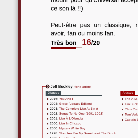
mourir pour qu'Universal accept
ce son là !!)
Peut-être pas un classique, 
avoir, fan ou moins fan.
16
Très bon
/20
Jeff Buckley
fiche artiste
Disques
Artistes
2016:
You And I
The A.M.
2004:
Grace (Legacy Edition)
Tim Buck
2003:
The Complete Live At Sin-é
Chris Cor
2002:
Songs To No One (1991-1992)
Tom Verl
2001:
Live À L'Olympia
Captain 
2000:
Live In Chicago
2000:
Mystery White Boy
1998:
Sketches For My Sweetheart The Drunk