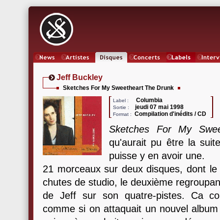
News
Artistes
Oeuvres
Concerts
Labels
Inter
Jeff Buckley
Sketches For My Sweetheart The Drunk
Columbia
Label :
jeudi 07 mai 1998
Sortie :
Compilation d'inédits / CD
Format :
Sketches For My Swee
qu'aurait pu être la sui
puisse y en avoir une.
21 morceaux sur deux disques, dont l
chutes de studio, le deuxième regroupant 
de Jeff sur son quatre-pistes. Ca
comme si on attaquait un nouvel album d