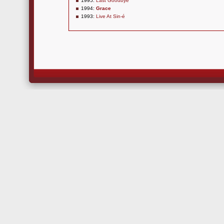
1995:
Last Goodbye
1994:
Grace
1993:
Live At Sin-é