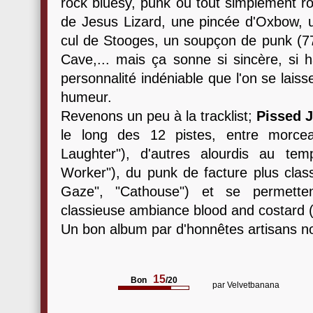
rock bluesy, punk ou tout simplement rock
de Jesus Lizard, une pincée d'Oxbow, 
cul de Stooges, un soupçon de punk (77
Cave,... mais ça sonne si sincère, si 
personnalité indéniable que l'on se laiss
humeur.
Revenons un peu à la tracklist;
Pissed 
le long des 12 pistes, entre morce
Laughter"), d'autres alourdis au tem
Worker"), du punk de facture plus class
Gaze", "Cathouse") et se permett
classieuse ambiance blood and costard (
Un bon album par d'honnêtes artisans no
15
Bon
/20
par
Velvetbanana