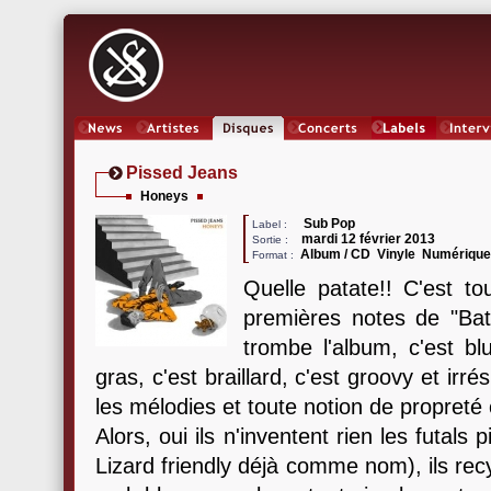
News
Artistes
Oeuvres
Concerts
Labels
Inter
Pissed Jeans
Honeys
Sub Pop
Label :
mardi 12 février 2013
Sortie :
Album / CD Vinyle Numériqu
Format :
Quelle patate!! C'est t
premières notes de "Ba
trombe l'album, c'est blu
gras, c'est braillard, c'est groovy et ir
les mélodies et toute notion de propreté 
Alors, oui ils n'inventent rien les futals
Lizard friendly déjà comme nom), ils rec