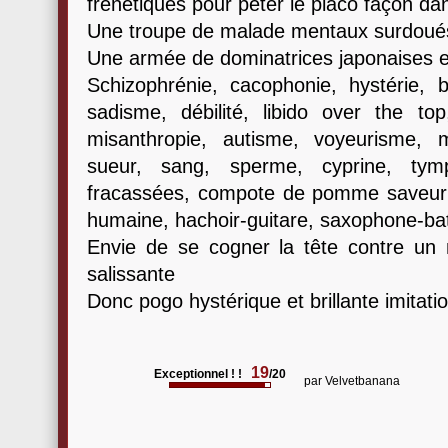
frénétiques pour péter le placo façon dan
Une troupe de malade mentaux surdoués l
Une armée de dominatrices japonaises en
Schizophrénie, cacophonie, hystérie, bo
sadisme, débilité, libido over the top,
misanthropie, autisme, voyeurisme, m
sueur, sang, sperme, cyprine, tym
fracassées, compote de pomme saveur 
humaine, hachoir-guitare, saxophone-bat
Envie de se cogner la tête contre un
salissante
Donc pogo hystérique et brillante imitati
19
Exceptionnel ! !
/20
par
Velvetbanana