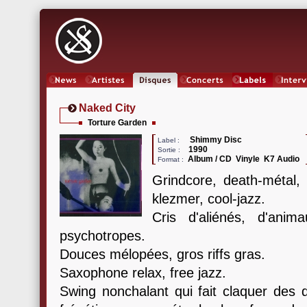
News
Artistes
Oeuvres
Concerts
Labels
Inter
Naked City
Torture Garden
Shimmy Disc
Label :
1990
Sortie :
Album / CD Vinyle K7 Audio
Format :
Grindcore, death-métal, 
klezmer, cool-jazz.
Cris d'aliénés, d'an
psychotropes.
Douces mélopées, gros riffs gras.
Saxophone relax, free jazz.
Swing nonchalant qui fait claquer des d