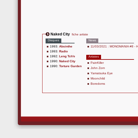
Naked City
fiche artiste
Disques
News
1993:
Absinthe
11/03/2021 : MONOMANIA #8 - H
1993:
Radio
1992:
Leng Tch'e
Artistes
1990:
Naked City
PainKiller
1990:
Torture Garden
John Zorn
Yamatsuka Eye
Moonchild
Boredoms