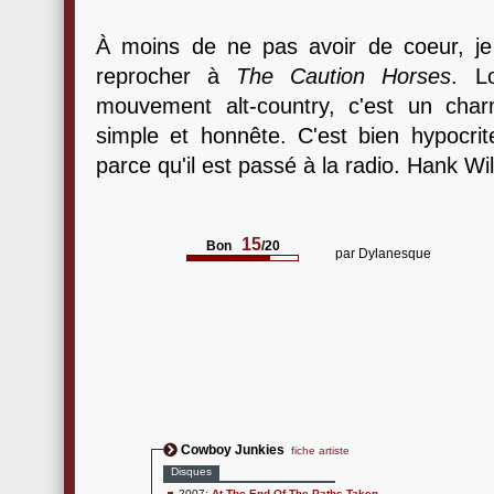
À moins de ne pas avoir de coeur, je
reprocher à
The Caution Horses
. L
mouvement alt-country, c'est un cha
simple et honnête. C'est bien hypocrit
parce qu'il est passé à la radio. Hank Wil
15
Bon
/20
par
Dylanesque
Cowboy Junkies
fiche artiste
Disques
2007:
At The End Of The Paths Taken