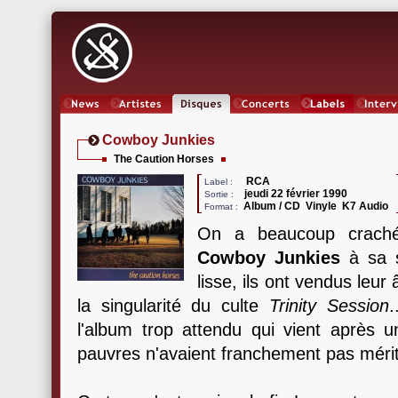
News
Artistes
Oeuvres
Concerts
Labels
Inter
Cowboy Junkies
The Caution Horses
RCA
Label :
jeudi 22 février 1990
Sortie :
Album / CD Vinyle K7 Audio
Format :
On a beaucoup craché
Cowboy Junkies
à sa s
lisse, ils ont vendus leur
la singularité du culte
Trinity Session
.
l'album trop attendu qui vient après u
pauvres n'avaient franchement pas méri