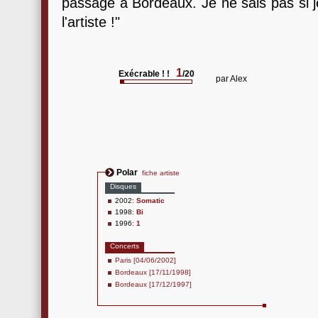
passage à Bordeaux. Je ne sais pas si je 
l'artiste !"
1
Exécrable ! !
/20
par
Alex
Polar
fiche artiste
Disques
2002:
Somatic
1998:
Bi
1996:
1
Concerts
Paris [04/06/2002]
Bordeaux [17/11/1998]
Bordeaux [17/12/1997]