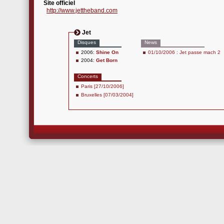
Site officiel
http://www.jettheband.com
Jet
Disques
News
2006:
Shine On
01/10/2006 : Jet passe mach 2
2004:
Get Born
Concerts
Paris [27/10/2006]
Bruxelles [07/03/2004]