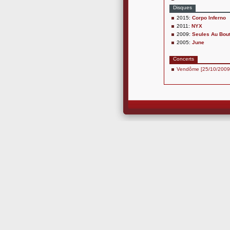
Disques
2015:
Corpo Inferno
2011:
NYX
2009:
Seules Au Bou
2005:
June
Concerts
Vendôme [25/10/2009