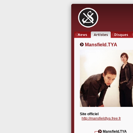
News
Artistes
Oeuvres
Mansfield.TYA
Site officiel
http://mansfieldtya.free.fr
Mansfield.TYA