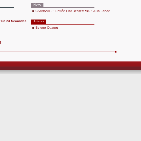
News
03/09/2019 : Entrée Plat Dessert #40 : Julia Lanoë
t De 23 Secondes
Artistes
Belone Quartet
]