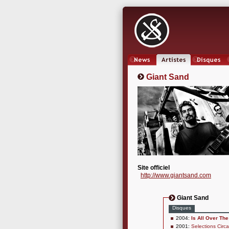
News
Artistes
Oeuvres
Giant Sand
Site officiel
http://www.giantsand.com
Giant Sand
Disques
2004:
Is All Over Th
2001:
Selections Circ