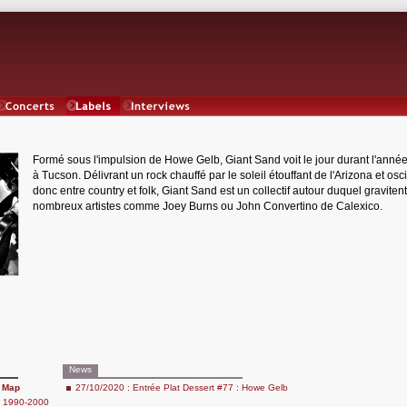
Concerts
Labels
Interviews
Formé sous l'impulsion de Howe Gelb, Giant Sand voit le jour durant l'anné
à Tucson. Délivrant un rock chauffé par le soleil étouffant de l'Arizona et osci
donc entre country et folk, Giant Sand est un collectif autour duquel graviten
nombreux artistes comme Joey Burns ou John Convertino de Calexico.
News
e Map
27/10/2020 : Entrée Plat Dessert #77 : Howe Gelb
a 1990-2000