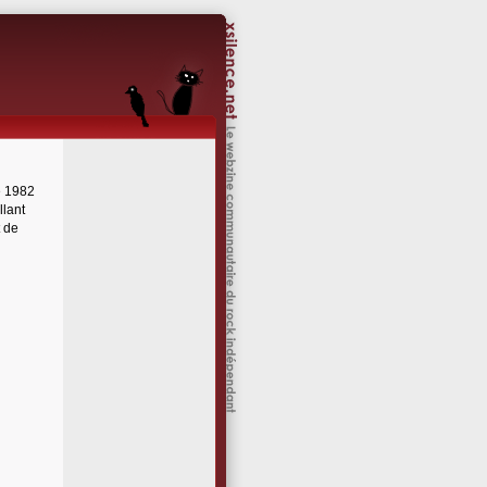
e 1982
llant
t de