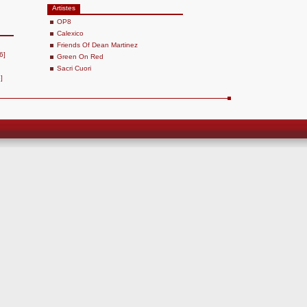
Artistes
OP8
Calexico
Friends Of Dean Martinez
6]
Green On Red
Sacri Cuori
]