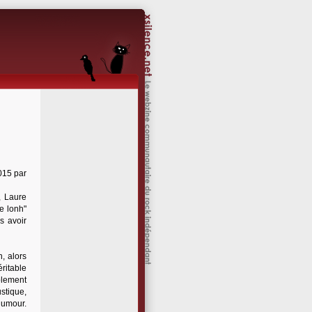
015 par
, Laure
e lonh"
s avoir
, alors
ritable
blement
stique,
humour.