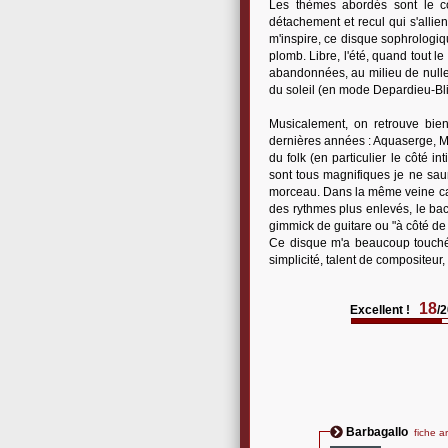
Les thèmes abordés sont le cou
détachement et recul qui s'alli
m'inspire, ce disque sophrologiq
plomb. Libre, l'été, quand tout 
abandonnées, au milieu de nulle 
du soleil (en mode Depardieu-Bl
Musicalement, on retrouve bien 
dernières années : Aquaserge, Me
du folk (en particulier le côté i
sont tous magnifiques je ne saur
morceau. Dans la même veine calm
des rythmes plus enlevés, le back
gimmick de guitare ou "à côté de t
Ce disque m'a beaucoup touché.
simplicité, talent de compositeur,
18
Excellent !
/
Barbagallo
fiche ar