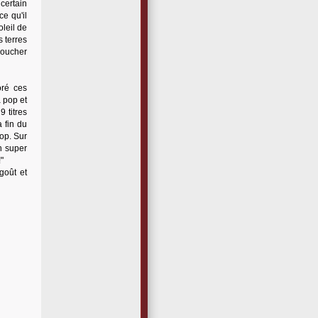
certain
e qu'il
leil de
 terres
coucher
oré ces
 pop et
9 titres
 fin du
op. Sur
on super
"
goût et