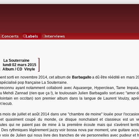
Concerts
Labels
Interviews
La Souterraine
 :
lundi 02 mars 2015
:
Album / CD Vinyle
:
ement sorti en novembre 2014, cet album de
Barbagallo
a dû être réédité en mars 2
 spécialisé pop française La Souterraine.
 reconnu ayant notamment collaboré avec Aquaserge, Hyperclean, Tame Impala
ou Mehdi Zannad (rien que ça !), le toulousain Julien Barbagallo sort avec "amor d
lointain en occitan) son premier album dans la langue de Laurent Voulzy, aprè
t lecub.
es mois de juillet et août 2014 dans une "chambre de moine" louée pour l'occasion
ey et quasiment coupé du monde, ce disque nonchalant et classieux est un vé
utes qui ne paient pas de mine à la première écoute mais qui s'avèrent terri
. Des rythmiques légèrement jazzy voir bossa nova par moment, une guitare acou
e voix de Julien qui nous livre des tranches de vie personnelles avec pudeur et 