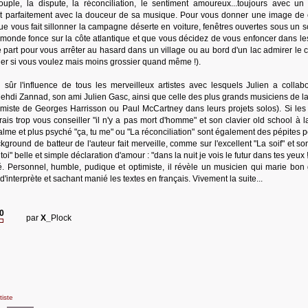
ple, la dispute, la réconciliation, le sentiment amoureux...toujours avec un 
ent parfaitement avec la douceur de sa musique. Pour vous donner une image de c
ue vous fait sillonner la campagne déserte en voiture, fenêtres ouvertes sous un so
le monde fonce sur la côte atlantique et que vous décidez de vous enfoncer dans les
part pour vous arrêter au hasard dans un village ou au bord d'un lac admirer le 
ier si vous voulez mais moins grossier quand même !).
sûr l'influence de tous les merveilleux artistes avec lesquels Julien a collab
hdi Zannad, son ami Julien Gasc, ainsi que celle des plus grands musiciens de la
ntimiste de Georges Harrisson ou Paul McCartney dans leurs projets solos). Si les 
ais trop vous conseiller "il n'y a pas mort d'homme" et son clavier old school à la
e et plus psyché "ça, tu me" ou "La réconciliation" sont également des pépites p
ground de batteur de l'auteur fait merveille, comme sur l'excellent "La soif" et s
oi" belle et simple déclaration d'amour : "dans la nuit je vois le futur dans tes yeux !
 Personnel, humble, pudique et optimiste, il révèle un musicien qui marie bon 
 d'interprète et sachant manié les textes en français. Vivement la suite...
20
par
X_
Plock
tiste