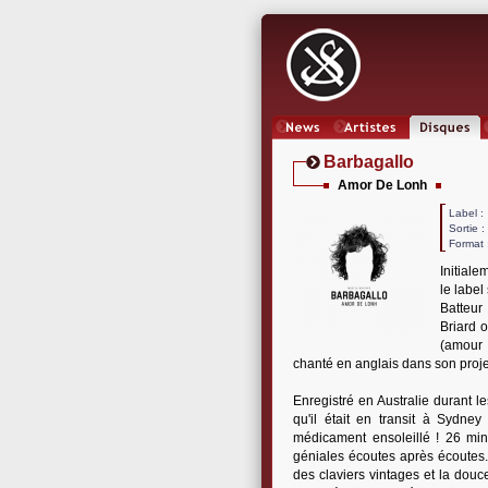
News
Artistes
Oeuvres
Barbagallo
Amor De Lonh
Label
Sortie 
Format 
Initial
le label
Batteur
Briard 
(amour 
chanté en anglais dans son proje
Enregistré en Australie durant l
qu'il était en transit à Sydn
médicament ensoleillé ! 26 min
géniales écoutes après écoutes
des claviers vintages et la douc