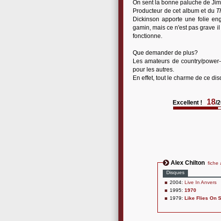
On sent la bonne paluche de Ji
Producteur de cet album et du
T
Dickinson apporte une folie enge
gamin, mais ce n'est pas grave il
fonctionne.
Que demander de plus?
Les amateurs de country/power-p
pour les autres.
En effet, tout le charme de ce dis
18
Excellent !
/
Alex Chilton
fiche 
Disques
2004:
Live In Anvers
1995:
1970
1979:
Like Flies On 