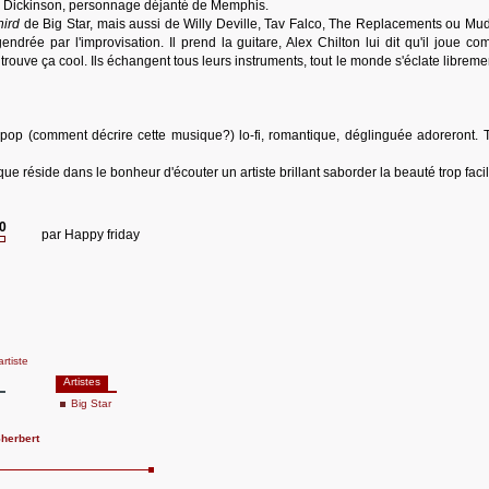
m Dickinson, personnage déjanté de Memphis.
hird
de Big Star, mais aussi de Willy Deville, Tav Falco, The Replacements ou Mu
ndrée par l'improvisation. Il prend la guitare, Alex Chilton lui dit qu'il joue c
 trouve ça cool. Ils échangent tous leurs instruments, tout le monde s'éclate libreme
op (comment décrire cette musique?) lo-fi, romantique, déglinguée adoreront. T
que réside dans le bonheur d'écouter un artiste brillant saborder la beauté trop facil
20
par
Happy friday
artiste
Artistes
Big Star
Sherbert