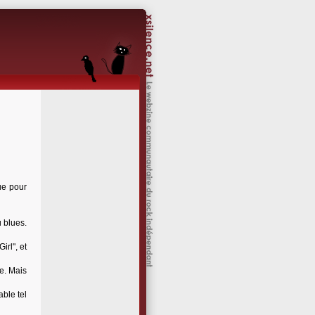
que pour
u blues.
irl", et
re. Mais
able tel