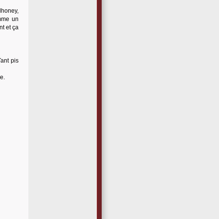
dhoney,
omme un
nt et ça
ant pis
e.