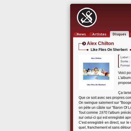
News
Artistes
Oeuvres
Alex Chilton
Like Flies On Sherbert
Label
Sortie 
Format 
Voici po
L'album 
propose
Ça larse
Que ce soit avec ses propres co
On swingue salement sur "Boogie S
on pète un câble sur "Baron Of Lo
Tout comme
1970
l'album précéde
sur celui-ci qui est enregistré ap
C'est enregistré en direct, sur le
quel, franchement et sans détours,