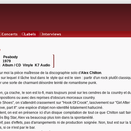
Concerts
Labels
Interviews
Peabody
 :
1979
:
Album / CD Vinyle K7 Audio
:
ur moi la pièce maîtresse de la discographie solo d'
Alex Chilton
.
sur lequel il lâche tout dans le style qui est le sien : partir d'un rock plutôt classi
r une sorte de charmant désordre teinté de romantisme punk.
n, ça crache, le son est lo-fi, mais toujours posé sur les cendres de la country et d
mpositions ou avec des reprises d'obscurs morceaux country.
hoes", on s'attendrit crassement sur "Hook Of Crook", lascivement sur "Girl After G
ve, part II": une espèce d'objet non-identifié totalement halluciné.
nt, on est en présence ici d'un disque compilation de tout ce que Chilton sait fai
rès Big Star, Alex va beaucoup plus loin dans la spontanéité.
 vif, pas d'effets, pas d'arrangements ni de production soignée. Non, tout est sur la t
 si ce n'est par le bar.