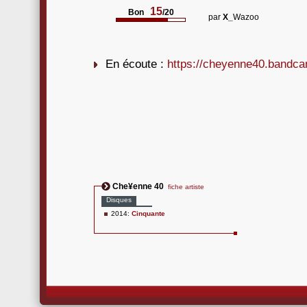
15
Bon
/20
par
X_
Wazoo
En écoute :
https://cheyenne40.bandc
Che¥enne 40
fiche artiste
Disques
2014:
Cinquante