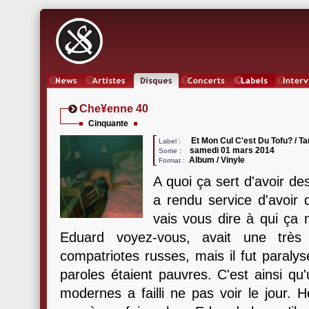
News
Artistes
Oeuvres
Concerts
Labels
Inter
Che¥enne 40
Cinquante
Et Mon Cul C'est Du Tofu? / Tan
Label :
samedi 01 mars 2014
Sortie :
Album / Vinyle
Format :
A quoi ça sert d'avoir d
a rendu service d'avoir
vais vous dire à qui ça n
Eduard voyez-vous, avait une très
compatriotes russes, mais il fut paraly
paroles étaient pauvres. C'est ainsi qu'
modernes a failli ne pas voir le jour. 