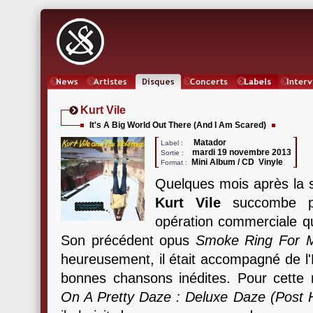
News
Artistes
Oeuvres
Concerts
Labels
Inter
Kurt Vile
It's A Big World Out There (And I Am Scared)
Matador
Label :
mardi 19 novembre 2013
Sortie :
Mini Album / CD Vinyle
Format :
Quelques mois après la 
Kurt Vile
succombe po
opération commerciale qu
Son précédent opus
Smoke Ring For 
heureusement, il était accompagné de 
bonnes chansons inédites. Pour cette 
On A Pretty Daze : Deluxe Daze (Post 