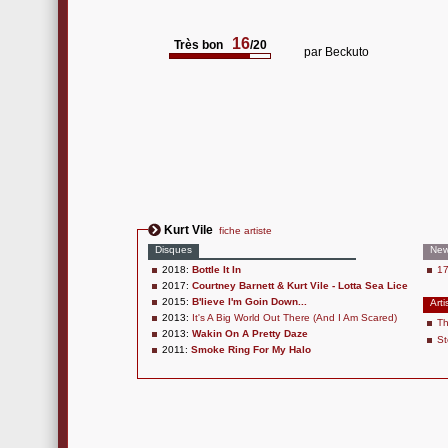
16
Très bon
/20
par
Beckuto
Kurt Vile
fiche artiste
Disques
Ne
2018:
Bottle It In
17
2017:
Courtney Barnett & Kurt Vile - Lotta Sea Lice
2015:
B'lieve I'm Goin Down...
Arti
2013:
It's A Big World Out There (And I Am Scared)
Th
2013:
Wakin On A Pretty Daze
S
2011:
Smoke Ring For My Halo